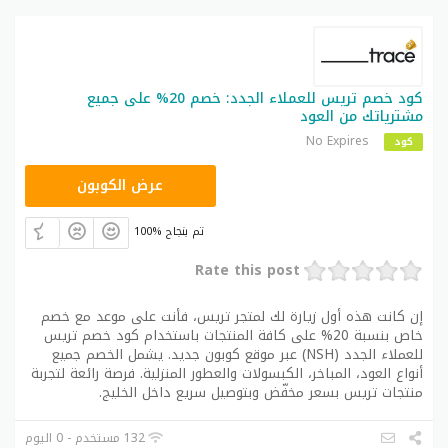
كود خصم تريس للعملاء الجدد: خصم 20% على جميع
مشترياتك من العود
No Expires
كود
NSH
عرض الكوبون
100% تم بنجاح
Rate this post
إن كانت هذه أول زيارة لك لمتجر تريس، فأنت على موعد مع خصم
خاص بنسبة 20% على كافة المنتجات باستخدام كود خصم تريس
للعملاء الجدد (NSH) عبر موقع كوبون جديد. يشمل الخصم جميع
أنواع العود، المباخر، الكبسولات والعطور المنزلية. فرصة رائعة لتجربة
منتجات تريس بسعر مخفّض وبتوصيل سريع داخل الخليج.
132 مستخدم - 0 اليوم