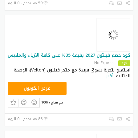
59 مستخدم - 0 اليوم
كود خصم فيلتون 2027 بقيمة 35% على كافة الأزياء والملابس
No Expires
كود
استمتع بتجربة تسوق فريدة مع متجر فيلتون (Velton)، الوجهة
المثالية
...
أكثر
VELT
عرض الكوبون
100% تم بنجاح
86 مستخدم - 0 اليوم