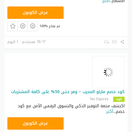
الأسعار
...
أكثر
T96
عرض الكوبون
100% تم بنجاح
76 مستخدم - 1 اليوم
كود خصم مارلو المجرب – وفر حتى 50% على كافة المشتريات
No Expires
كود
اكتشف متعة التوفير الذكي والتسوق الرقمي الآمن مع كود
خصم
...
أكثر
EOFY
عرض الكوبون