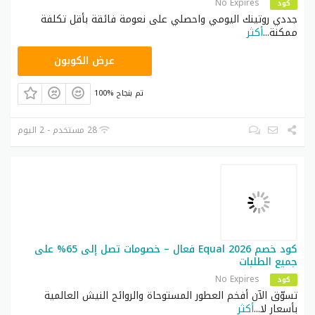
No Expires
كود
جددي روتينك اليومي واحصلي على نعومة فائقة بأقل تكلفة
ممكنة
...
أكثر
A92
عرض الكوبون
100% تم بنجاح
28 مستخدم - 2 اليوم
كود خصم Equal 2026 فعال – خصومات تصل إلى 65% على
جميع الطلبات
No Expires
كود
تسوّق الآن أفخم العطور المستوحاة والروائح النيش العالمية
بأسعار لا
...
أكثر