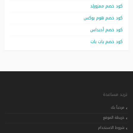
كود خصم ممزورلد
كود خصم هوم بوكس
كود خصم أديداس
كود خصم بات بات
تريد مساعدة
مرحباً بك
خريطة الموقع
شروط الاستخدام