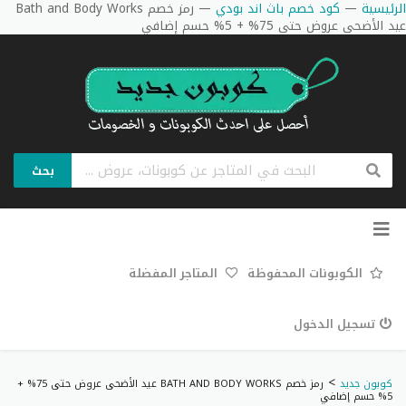
الرئيسية
—
كود خصم باث اند بودي
—
رمز خصم Bath and Body Works
عيد الأضحى عروض حتى 75% + 5% حسم إضافي
بحث
تخطي
إلى
المحتوى
الكوبونات المحفوظة
المتاجر المفضلة
تسجيل الدخول
>
كوبون جديد
رمز خصم BATH AND BODY WORKS عيد الأضحى عروض حتى 75% +
5% حسم إضافي