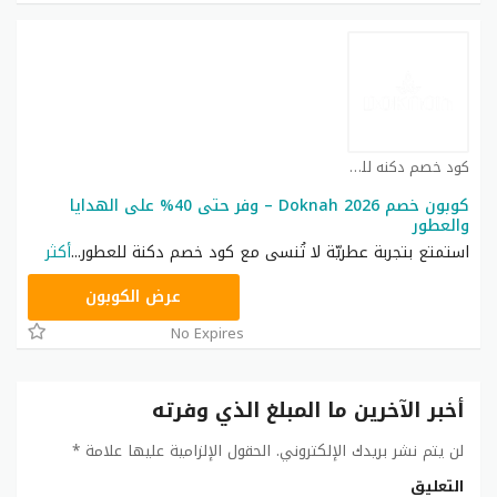
كود خصم دكنه للعطور كوبون
كوبون خصم Doknah 2026 – وفر حتى 40% على الهدايا
والعطور
استمتع بتجربة عطريّة لا تُنسى مع كود خصم دكنة للعطور
...
أكثر
زهاك
عرض الكوبون
No Expires
أخبر الآخرين ما المبلغ الذي وفرته
لن يتم نشر بريدك الإلكتروني.
الحقول الإلزامية عليها علامة
*
التعليق