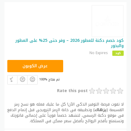
كود خصم دكنة للعطور 2026 – وفر حتى 25% على العطور
والبخور
No Expires
كود
زهاك
عرض الكوبون
100% تم بنجاح
Rate this post
لا تفوت فرصة التوفير الذكي الآن! كل ما عليك فعله هو نسخ رمز
القسيمة (
يزهاك
) وتطبيقه في خانة الرمز الترويجي قبل إتمام الدفع
في موقع دكنة الرسمي، لتشهد خصماً فورياً على إجمالي فاتورتك
وتستمتع بأفخم الروائح بأفضل سعر ممكن في المملكة.