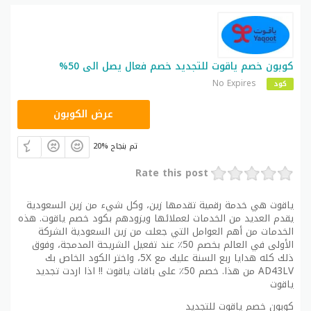
كوبون خصم ياقوت للتجديد خصم فعال يصل الى 50%
No Expires
كود
CPJ15
عرض الكوبون
20% تم بنجاح
Rate this post
ياقوت هي خدمة رقمية تقدمها زين، وكل شيء من زين السعودية
يقدم العديد من الخدمات لعملائها ويزودهم بكود خصم ياقوت. هذه
الخدمات من أهم العوامل التي جعلت من زين السعودية الشركة
الأولى في العالم بخصم 50٪ عند تفعيل الشريحة المدمجة، وفوق
ذلك كله هدايا ربع السنة عليك مع 5X، واختر الكود الخاص بك
AD43LV من هذا. خصم 50٪ على باقات ياقوت !! اذا اردت تجديد
ياقوت
كوبون خصم ياقوت للتجديد