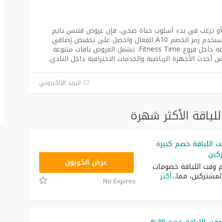
د أو ترغب في بدء أسلوب حياة صحي، فإن عروض فتنس تايم
خلال عيد الأضحى تمنحك فرصة رائعة للتوفير. استخدم رمز الخصم A10 الفعال واحصل على تخفيض إضافي
بقيمة 50 ريال على الاشتراكات الرياضية المختلفة داخل فروع Fitness Time. تشمل العروض باقات متنوعة
ن أحدث الأجهزة الرياضية والخدمات الاحترافية داخل النادي.
البريد الإلكتروني
لياقة الأكثر شهرة
 اللياقة خصم كبيرة
كين
A10
عرض الكوبون
 وقت اللياقة خصومات
لمشتركين، مما
...
أكثر
No Expires