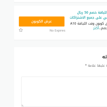
كوبون وقت اللياقة خصم 50 ريال
 على جميع الاشتراكات
A10
عرض الكوبون
استفد الآن من كوبون وقت اللياقة A10
خصم
...
أكثر
No Expires
ته
ة عليها علامة
*