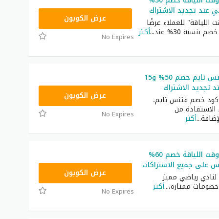
كوبون خصم وقت اللياقة خصم 30%
A10
عرض الكوبون
 اللياقة" للعملاء عرضًا
 بنسبة 30% عند
...
أكثر
No Expires
كود خصم فتنس تايم خصم 50% و15
د تجديد الاشتراك
A10
عرض الكوبون
كود خصم فتنس تايم،
 الاستفادة من
No Expires
...
أكثر
كوبون خصم وقت اللياقة خصم 60%
على جميع الاشتراكات
A10
عرض الكوبون
 لنادي رياضي مميز
صومات ممتازة،
...
أكثر
No Expires