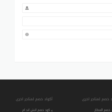
د خصم لمتاجر اخرى
أكواد خصم لمتاجر اخرى
 خصم المطار
كود خصم اتش اند ام