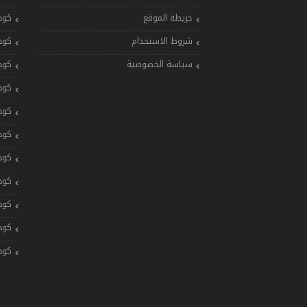
خريطة الموقع
كود
شروط الاستخدام
كود
سياسة الخصوصية
كود
كود
كود
كود
كود
كود
كود
كود
كود