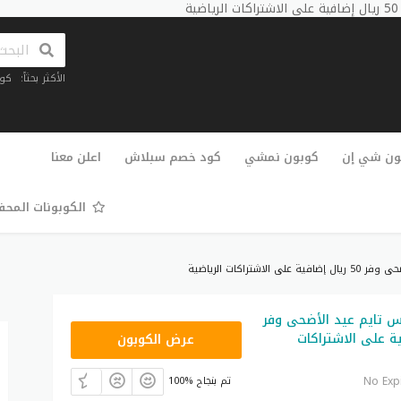
الأكثر بحثاً:
كو
تخطي
إلى
ون شي إن
كوبون نمشي
كود خصم سبلاش
اعلن معنا
المحتوى
الكوبونات المح
اشتراكات الرياضية
 تايم عيد الأضحى وفر
A10
فية على الاشتراكات
عرض الكوبون
No Exp
100% تم بنجاح