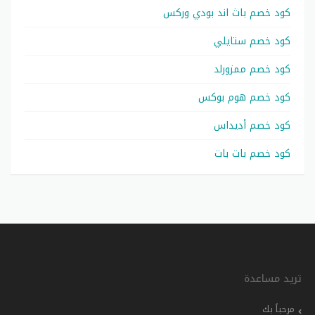
كود خصم باث اند بودي وركس
كود خصم ستايلي
كود خصم ممزورلد
كود خصم هوم بوكس
كود خصم أديداس
كود خصم بات بات
تريد مساعدة
مرحباً بك