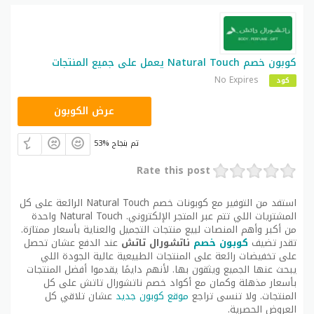
كوبون خصم Natural Touch يعمل على جميع المنتجات
No Expires
كود
A94
عرض الكوبون
53% تم بنجاح
Rate this post
استفد من التوفير مع كوبونات خصم Natural Touch الرائعة على كل
المشتريات اللي تتم عبر المتجر الإلكتروني. Natural Touch واحدة
من أكبر وأهم المنصات لبيع منتجات التجميل والعناية بأسعار ممتازة.
تقدر تضيف
كوبون خصم
ناتشورال تاتش
عند الدفع عشان تحصل
على تخفيضات رائعة على المنتجات الطبيعية عالية الجودة اللي
يبحث عنها الجميع ويثقون بها. لأنهم دايمًا يقدموا أفضل المنتجات
بأسعار مذهلة وكمان مع أكواد خصم ناتشورال تاتش على كل
المنتجات. ولا تنسى تراجع
موقع كوبون جديد
عشان تلاقي كل
العروض الحصرية.