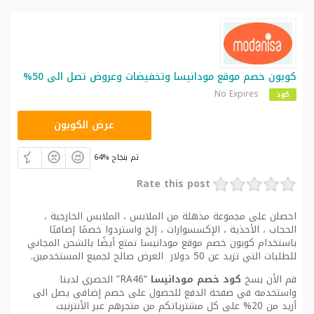
كوبون خصم موقع مودانيسا وتخفيضات وعروض تصل الى 50%
No Expires
كود
RA46
عرض الكوبون
64% تم بنجاح
Rate this post
احصلن على مجموعة مذهلة من الملابس ، الملابس الخارجية ،
الحجاب ، الأحذية ، الإكسسوارات ، إلخ واستردوا خصمًا إضافيًا
باستخدام كوبون خصم موقع مودانيسا تمتع أيضًا بالشحن المجاني
للطلبات التي تزيد عن 50 دولار العرض صالح لجميع المستخدمين.
قم الأن بسخ
كود خصم مودانيسا
“RA46” الحصري لدينا
واستخدمه في صفحة الدفع للحصول على خصم إضافي يصل الى
أزيد من 20% على كل مشترياتكم من متجرهم عبر الأنترنيت