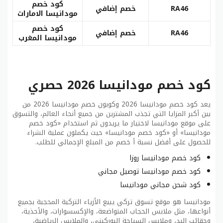
كود خصم
RA46
خصم إضافي
مودانيسا الامارات
كود خصم
RA46
خصم إضافي
مودانيسا المغرب
كود خصم مودانيسا 2026 حصري
يعد كود خصم مودانيسا 2026 وكوبون خصم مودانيسا 2026 من
بين أكبر المزايا التي تجذب المشترين من جميع أنحاء العالم، والتسوق
على موقع مودانيسا لاختيار ما يريدون ثم استخدام «كود خصم
مودانيسا» أو «كود خصم مودانيسا» حيث يكملون عملية الشراء
للحصول على أفضل نسبة أ خصم من المبلغ الإجمالي للطلب.
كود خصم مودانيسا روزا
كود خصم مودانيسا توصيل مجاني
كود شحن مجاني مودانيسا
مودانيسا هو موقع تسوق تركي يبيع الأزياء التركية المحجبة بجميع
أنواعها، مثل ملابس الحجاب المتواضعة، والإكسسوارات، والأحذية،
وحقائب اليد، وملابس السباحة البوركيني، والملابس الرياضية،