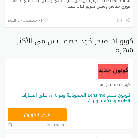
الخانة المخصصة للرمز الترويجي قبل الدفع أونلاين، لتستمتع بخصم
فوري مباشر وشحن سريع لباب بيتك.
71 مستخدم - 0 اليوم
كوبونات متجر كود خصم لنس مي الأكثر
شهرة
كود خصم لنس مي كوبون
كوبون خصم Lens.me السعودية وفر 16% على النظارات
الطبية والإكسسوارات
MAYME
عرض الكوبون
No Expires