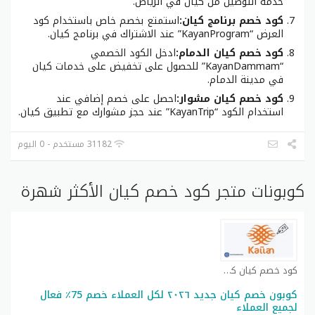
خدمة التوصيل من كيان في الرياض.
كود خصم برنامج كيان:
استمتع بخصم خاص باستخدام كود
العرض “KayanProgram” عند الاشتراك في برنامج كيان.
كود خصم كيان الدمام:
ادخل الكود الخصمي
“KayanDammam” للحصول على تخفيض على خدمات كيان
في مدينة الدمام.
كود خصم كيان مشوار:
احصل على خصم إضافي عند
استخدام الكود “KayanTrip” عند حجز مشوارك مع تطبيق كيان.
31182 مستخدم - 0 اليوم
كوبونات متجر كود خصم كيان الأكثر شهرة
كود خصم كيان كوبون
كوبون خصم كيان جديد ٢٠٢٦ لكل العملاء خصم 75٪ فعال
لجميع العملاء