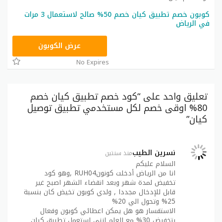
كوبون خصم تطبيق كيان خصم 50% صالح لاستعمال 3 مرات
في الرياض
XO1
عرض الكوبون
No Expires
تعليق واحد على “كود خصم تطبيق كيان خصم
80% اوقى خصم لكل مستخدمي تطبيق توصيل
كيان”
نسرين الطيب
منذ سنتين
السلام عليكم
انا من الرياض أدخلت كونونRUH04 ,وهو كود
تخفيض لمدة شهر وبعد انقضاء الشهر اصبح غير
قابل للإدخال مجددا , ولدي كوبون تخيض كان بنسبة
25% وتحول الي 20%
الاستفسار هو هل يمكن اعطائي كوبون وفعال
بتخفيض 30% مع العلم انني استعمل تطبيق كيان