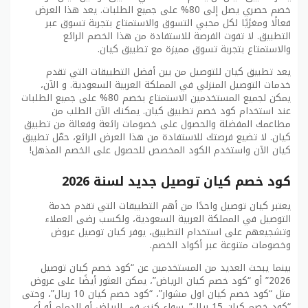
خصم حصري يصل إلى 80% على جميع الطلبات. يعد هذا العرض
فعالًا ومغرًيًا لكل محبي التسوق والاستمتاع بتجربة تسوق عبر
التطبيق. لا تفوت الفرصة للاستفادة من هذا الخصم الرائع
والاستمتاع بتجربة تسوق مميزة مع تطبيق كيان.
يعد تطبيق كيان للتوصيل من بين أفضل التطبيقات التي تقدم
خدمات التوصيل المنزلي في المملكة العربية السعودية. و الآن،
يمكن لجميع المستخدمين الاستمتاع بخصم 80% على جميع الطلبات
عند استخدام كود خصم تطبيق كيان. يمكنك الآن الطلب من
مطاعمك المفضلة والحصول على خصومات رائعة وفعالة من تطبيق
كيان. لا تضيع فرصتك للاستفادة من هذا العرض الرائع، حمّل تطبيق
كيان الآن واستخدم الكود المخصص للحصول على الخصم المذهل!
كود خصم كيان توصيل جديد لسنة 2026
يعتبر كيان توصيل واحدًا من أهم التطبيقات التي تقدم خدمة
التوصيل في المملكة العربية السعودية، ولكسب رضى العملاء
وتشجيعهم على استخدام التطبيق، يوفر كيان توصيل عروض
وخصومات متنوعة عبر أكواد الخصم.
بينما يبحث العديد من المستخدمين عن “كود خصم كيان توصيل
2026” أو “كود خصم كيان الرياض”، يمكن العثور أيضًا على عروض
مثل “كود خصم كيان اول مشوار”، “كود خصم كيان 10 ريال”، وحتى
“كود خصم كيان 15 ريال”. سواء كنت في الرياض أو الدمام أو أي