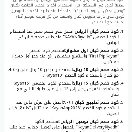
مدينة أخرى في المملكة، فإن استخدام أكواد الخصم الخاصة بكيان
توصيل يمكن أن يوفر لك توفيرًا ملحوظًا عند طلبك لخدمات التوصيل.
كوني على دراية بعروض كيان واستفد من كل فرصة لتوفير أثناء
تجربتك مع التطبيق.
كود خصم كيان الرياض:
احصل على خصم مميز عند استخدام
الكود الخصمي “KAYANRiyadh” عند طلب خدمة كيان في
الرياض.
كود خصم كيان اول مشوار:
استخدم كود الخصم
“FirstTripKayan” واستمتع بتخفيض رائع عند حجز أول مشوار
مع كيان.
كود خصم كيان 10 ريال:
استفد من توفير 10 ريال على رحلاتك
مع كيان باستخدام كود الخصم “Kayan10”.
كود خصم كيان 15 ريال:
استخدم الكود الخصمي “Kayan15”
واستمتع بتخفيض يصل إلى 15 ريال على طلبك التالي مع
كيان.
كود خصم تطبيق كيان ٢٠٢٦:
احصل على عرض خاص عند
استخدام كود الخصم “KayanApp2026” عند تنزيل تطبيق كيان
الجديد.
كود خصم كيان توصيل الرياض:
استخدم الكود
“KayanDeliveryRiyadh” للحصول على توصيل مجاني عند طلب