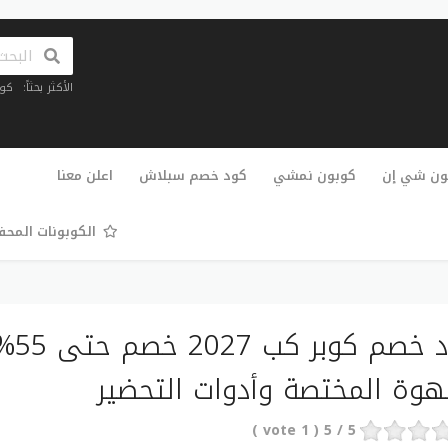
الأكثر بحثاً:
كو
تخطي
إلى
ون شي إن
كوبون نمشي
كود خصم سبلاش
اعلن معنا
المحتوى
الكوبونات المح
كود 
هوة المختصة وأدوات التحضير
vote )
1
/ 5 (
5