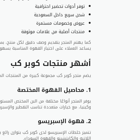
توفر أدوات تحضير احترافية
شحن سريع داخل السعودية
عروض وخصومات مستمرة
منتجات أصلية من علامات موثوقة
كما يهتم المتجر بتقديم وصف دقيق لكل منتج، بما
يساعد العملاء على اختيار القهوة المناسبة بسهول
أشهر منتجات كوبر كب
يضم متجر كوبر كب مجموعة كبيرة من المنتجات ال
1. محاصيل القهوة المختصة
يوفر المتجر أنواعًا مختلفة من البن المختص المستور
وكينيا، مع خيارات متعددة تناسب التقطير والإسبري
2. قهوة الإسبريسو
تتميز خلطات الإسبريسو لدى كوبر كب بتوازن رائع ب
اللاتيه والكابتشينو والقهوة السوداء.