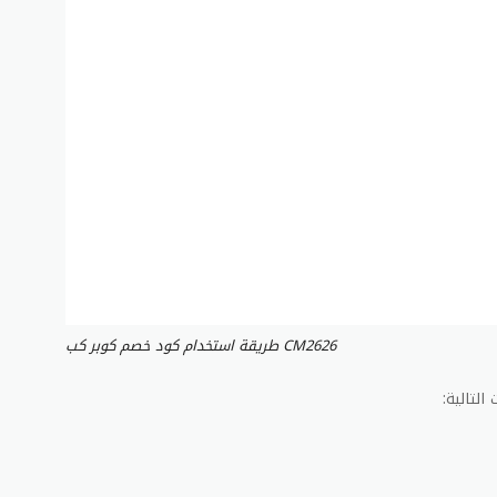
طريقة استخدام كود خصم كوبر كب CM2626
لتالية: