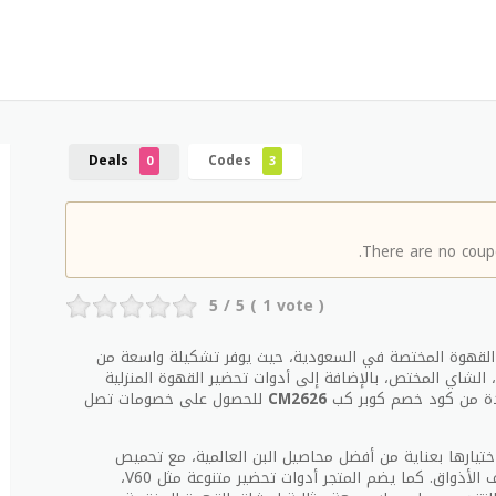
Deals
Codes
0
3
There are no coupo
5
/ 5 (
1
vote )
 القهوة المختصة في السعودية، حيث يوفر تشكيلة واسعة من
 الشاي المختص، بالإضافة إلى أدوات تحضير القهوة المنزلية
ادة من كود خصم كوبر كب
CM2626
للحصول على خصومات تصل
ختيارها بعناية من أفضل محاصيل البن العالمية، مع تحميص
احترافي يمنح القهوة نكهات متوازنة تناسب مختلف الأذواق. كما يضم المتجر أدوات تحضير متنوعة مثل V60،