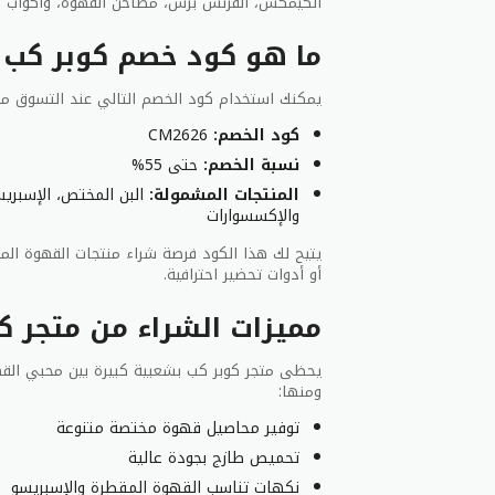
الكيمكس، الفرنش برس، مطاحن القهوة، وأكواب ال
ما هو كود خصم كوبر كب 2026؟
يمكنك استخدام كود الخصم التالي عند التسوق من
كود الخصم:
CM2626
نسبة الخصم:
حتى 55%
المنتجات المشمولة:
البن المختص، الإسبريس
والإكسسوارات
يتيح لك هذا الكود فرصة شراء منتجات القهوة ال
أو أدوات تحضير احترافية.
مميزات الشراء من متجر ك
يحظى متجر كوبر كب بشعبية كبيرة بين محبي القهو
ومنها:
توفير محاصيل قهوة مختصة متنوعة
تحميص طازج بجودة عالية
نكهات تناسب القهوة المقطرة والإسبريسو