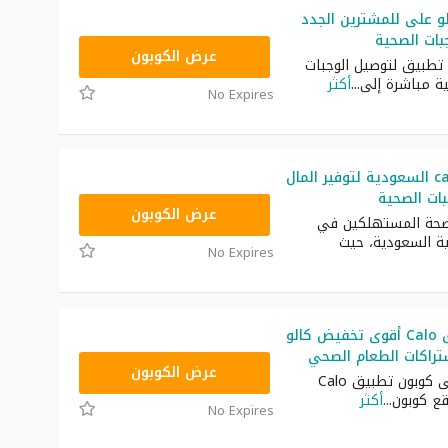
 على للمشترين الجدد
ات الصحية
C82
عرض الكوبون
 تطبيق لتوصيل الوجبات
ة مباشرة إلى
...
أكثر
No Expires
كود خصم calo السعودية لتوفير المال
ات الصحية
C82
عرض الكوبون
م Calo بصحة المستهلكين في
ية السعودية، حيث
No Expires
كوبون تطبيق Calo أقوى تخفيض كالو
تراكات الطعام الصحي
C82
عرض الكوبون
احصل الآن على كوبون تطبيق Calo
ع كوبون
...
أكثر
No Expires