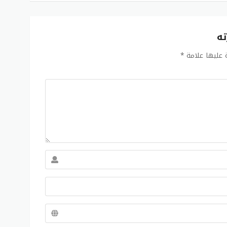
ته
ة عليها علامة
*