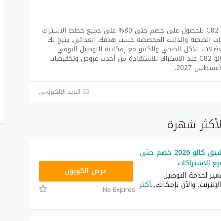
استخدم كود خصم كالو 2027 لشهر أغسطس C82 للحصول على خصم حتى 80% على جميع خطط الاشتراك
 في الوجبات الصحية والدايت المخصصة حسب هدفك الغذائي. يتيح لك
ضلات، الأكل الصحي والكيتو مع إمكانية التوصيل اليومي
للوجبات الطازجة إلى باب المنزل. فعّل كوبون كالو C82 عند الاشتراك للاستفادة من أحدث عروض وتخفيضات
البريد الإلكتروني
لأكثر شهرة
كود خصم تطبيق كالو 2026 خصم حتى
C82
عرض الكوبون
ميز لخدمة التوصيل
لإنترنت، والآن بإمكانك
...
أكثر
No Expires