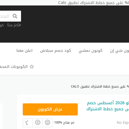
الأكثر بحثاً:
كو
تخطي
إلى
ون شي إن
كوبون نمشي
كود خصم سبلاش
اعلن معنا
المحتوى
الكوبونات المح
كود خصم كالو 2026 أغسطس خصم
C82
% على جميع خطط الاشتراك
عرض الكوبون
No Exp
100% تم بنجاح