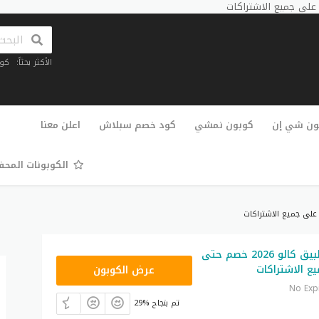
الأكثر بحثاً:
كو
تخطي
إلى
ون شي إن
كوبون نمشي
كود خصم سبلاش
اعلن معنا
المحتوى
الكوبونات المح
كود خصم تطبيق كالو 2026 خصم حتى
C82
عرض الكوبون
No Exp
29% تم بنجاح