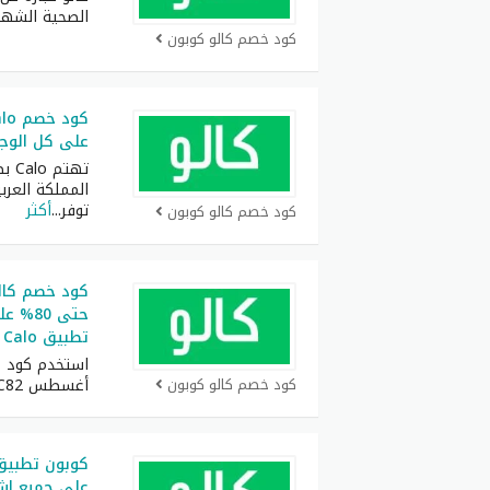
الصحية الشهي
كود خصم كالو كوبون
على كل الوجب
تهت
المملكة العرب
توفر
...
أكثر
كود خصم كالو كوبون
حتى 80
تطبيق Calo
كود خصم كالو كوبون
أغسطس C82 للحصول على
على جميع اش