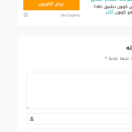
C82
عرض الكوبون
احصل الآن على كوبون تطبيق Calo
ع كوبون
...
أكثر
No Expires
ته
ة عليها علامة
*