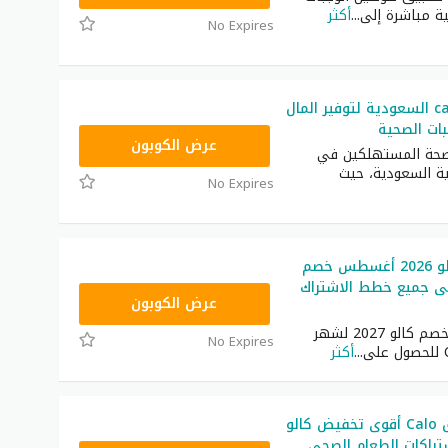
ة مباشرة إلى
...
أكثر
No Expires
كود خصم calo السعودية لتوفير المال
ات الصحية
C82
عرض الكوبون
م Calo بصحة المستهلكين في
ية السعودية، حيث
No Expires
كود خصم كالو 2026 أغسطس خصم
% على جميع خطط الاشتراك
C82
عرض الكوبون
استخدم كود خصم كالو 2027 لشهر
No Expires
...
أكثر
كوبون تطبيق Calo أقوى تخفيض كالو
تراكات الطعام الصحي