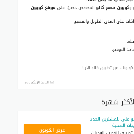
و
كوبون خصم كالو
المخصص حصريًا على
موقع كوبون
كات على المدى الطويل والقصير.
بك.
خد التوفير.
البريد الإلكتروني
لأكثر شهرة
 على للمشترين الجدد
ات الصحية
C82
عرض الكوبون
 تطبيق لتوصيل الوجبات