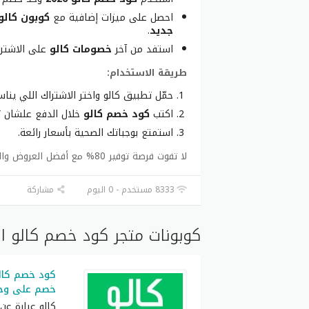
احصل على ميزات إضافية مع
كوبون كالو
جديد
.
استفد من آخر
خصومات كالو
على الاشترا
طريقة الاستخدام:
حمّل تطبيق كالو واختر الاشتراك اللي يناس
اكتب
كود خصم كالو
خلال الدفع علشان تا
استمتع بوجباتك الصحية بأسعار رائعة.
لا تفوت فرصة توفير 80% مع أفضل العروض والكوبونات عبر تطبيق كالو الآن!
8333 مستخدم - 0 اليوم
مشاركة
كوبونات متجر كود خصم كالو ا
كود خصم كالو
خصم على وجب
كالو عبارة عن