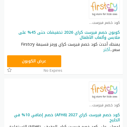
كود خصم فيرست كراي كوبون
كوبون خصم فيرست كراي 2026 تخفيضات حتى 45% على
ملابس وألعاب الأطفال
يمنحك أحدث كود خصم فيرست كراي ورمز قسيمة Firstcry
سعر
...
أكثر
AFH6
عرض الكوبون
No Expires
كود خصم فيرست كراي كوبون
كود خصم فيرست كراي 2027 (AFH6) خصم إضافي 10% في
الخليج
احصلي على كود خصم فيرست كراي الحقيقي (AFH6) للاستفادة