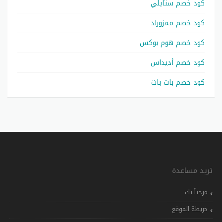
كود خصم ستايلي
كود خصم ممزورلد
كود خصم هوم بوكس
كود خصم أديداس
كود خصم بات بات
تريد مساعدة
مرحباً بك
خريطة الموقع