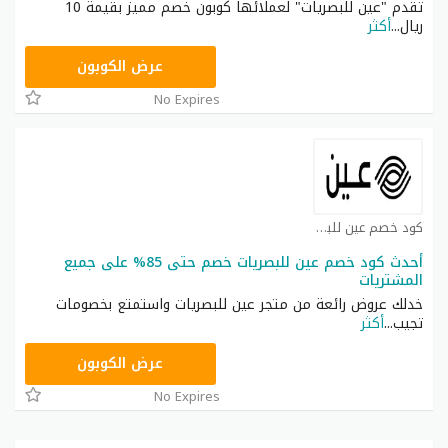
تقدم "عين للبصريات" لعملائها كوبون خصم مميز بقيمة 10
ريال
...
أكثر
CRUX
عرض الكوبون
No Expires
كود خصم عين للبصريات كوبون
أحدث كود خصم عين للبصريات خصم حتى 85% على جميع
المشتريات
خدلك عروض رائعة من متجر عين للبصريات واستمتع بخصومات
تجيب
...
أكثر
EYEN5
عرض الكوبون
No Expires