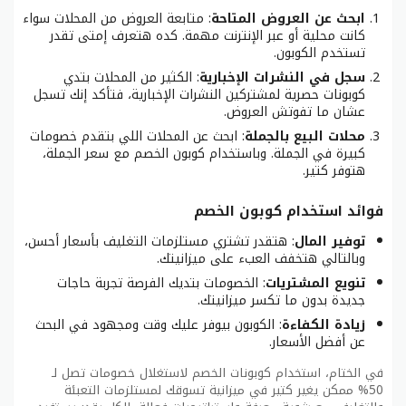
ابحث عن العروض المتاحة
: متابعة العروض من المحلات سواء
كانت محلية أو عبر الإنترنت مهمة. كده هتعرف إمتى تقدر
تستخدم الكوبون.
سجل في النشرات الإخبارية
: الكثير من المحلات بتدي
كوبونات حصرية لمشتركين النشرات الإخبارية، فتأكد إنك تسجل
عشان ما تفوتش العروض.
محلات البيع بالجملة
: ابحث عن المحلات اللي بتقدم خصومات
كبيرة في الجملة. وباستخدام كوبون الخصم مع سعر الجملة،
هتوفر كتير.
فوائد استخدام كوبون الخصم
توفير المال
: هتقدر تشتري مستلزمات التغليف بأسعار أحسن،
وبالتالي هتخفف العبء على ميزانيتك.
تنويع المشتريات
: الخصومات بتديك الفرصة تجربة حاجات
جديدة بدون ما تكسر ميزانيتك.
زيادة الكفاءة
: الكوبون بيوفر عليك وقت ومجهود في البحث
عن أفضل الأسعار.
في الختام، استخدام كوبونات الخصم لاستغلال خصومات تصل لـ
50% ممكن يغير كتير في ميزانية تسوقك لمستلزمات التعبئة