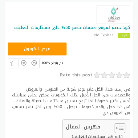
كود خصم لموقع صفقات خصم 50% على مستلزمات التغليف
No Expires
كود
SFAQAT55
عرض الكوبون
100% تم بنجاح
Rate this post
في زمننا هذا، الكل عايز يوفر شوية من الفلوس، والعروض
والخصومات هي الحل الأمثل لذلك. الكوبونات ممكن تخلي ميزانيتك
أحسن بكتير خصوصًا لما تروح تشتري مستلزمات التعبئة والتغليف.
في كذا محل بيقدم خصومات توصل لـ 50%، ورى الكل يقدر يستفيد
من العروض دي.
فهرس المقال
إيه هي مستلزمات التغليف؟