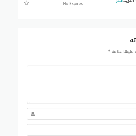
اللي
...
أكثر
No Expires
ته
ة عليها علامة
*