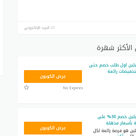
البريد الإلكتروني
الأكثر شهرة
لين اول طلب خصم حتى
S12
عرض الكوبون
No Expires
كود خصم سيلين خصم 30% على
 بأسعار مذهلة
S1
عرض الكوبون
ن هو فرصة رائعة لكل