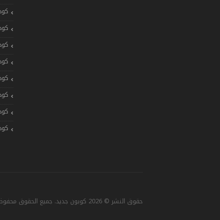
كود
كود
كود
كود
كود
كود
كود
كود
حقوق النشر © 2026 كوبون جديد. جميع الحقوق محفوظة. تصميم