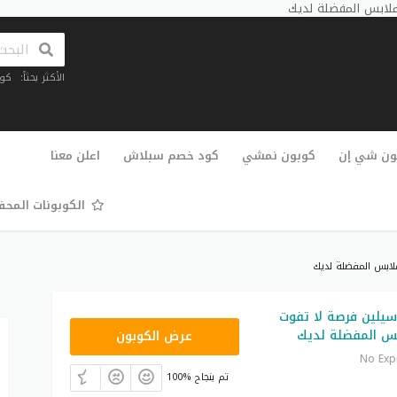
ملابس المفضلة لديك
الأكثر بحثاً:
كو
تخطي
إلى
ون شي إن
كوبون نمشي
كود خصم سبلاش
اعلن معنا
المحتوى
الكوبونات المح
لابس المفضلة لديك
يلين فرصة لا تفوت
S20
ابس المفضلة لديك
عرض الكوبون
No Exp
100% تم بنجاح