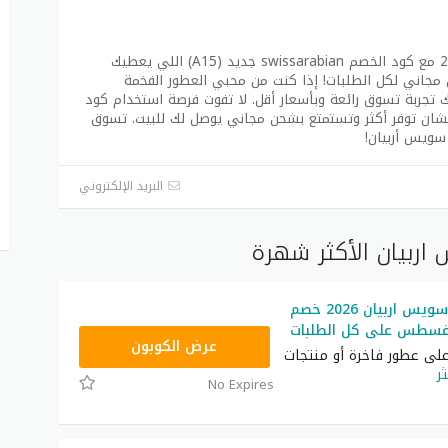
استمتع بأفضل عروض سويس اربيان لسنة 2026 مع كود الخصم swissarabian جديد (A15) اللي يعطيك
حن مجاني لكل الطلبات! إذا كنت من محبي العطور الفخمة
ك تجربة تسوق رائعة وبأسعار أقل. لا تفوت فرصة استخدام كود
Sw** وأنت تتسوق عشان توفر أكثر وتستمتع بشحن مجاني يوصل لك للبيت. تسوق
سويس أربيان!
البريد الإلكتروني
ربيان الأكثر شهرة
كوبون خصم سويس اربيان 2026 خصم
A15
عرض الكوبون
على عطور فاخرة أو منتجات
ر
No Expires