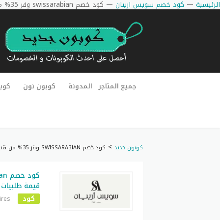
الرئيسية
—
كود خصم سويس اربيان
—
كود خصم swissarabian وفر 35% من قيمة طلبيات وشحن مجاني فعال
جميع المتاجر
المدونة
كوبون نون
كوب
>
كوبون جديد
كود خصم SWISSARABIAN وفر 35% من قيمة طلبيات وشحن مجاني فعال
قيمة طلبيات
كود
ires