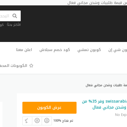
الأكثر بحثاً:
كو
تخطي
إلى
ون شي إن
كوبون نمشي
كود خصم سبلاش
اعلن معنا
المحتوى
الكوبونات المح
كود خصم swissarabian وفر 35% من
A15
 وشحن مجاني فعال
عرض الكوبون
No Exp
100% تم بنجاح