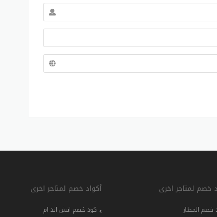
د خصم لمتاجر اخرى
أكواد خصم لمتاجر اخرى
 خصم المطار
كود خصم اتش اند ام