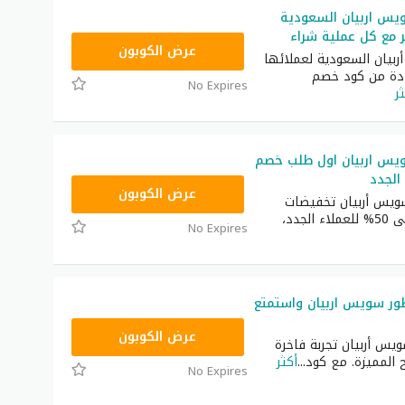
س اربيان السعودية
 مع كل عملية شراء
A15
عرض الكوبون
بيان السعودية لعملائها
دة من كود خصم
No Expires
ر
س اربيان اول طلب خصم
A15
عرض الكوبون
سويس أربيان تخفيضات
مميزة تصل إلى 50% للعملاء الجدد،
No Expires
ر سويس اربيان واستمتع
A15
عرض الكوبون
يس أربيان تجربة فاخرة
 المميزة. مع كود
...
أكثر
No Expires