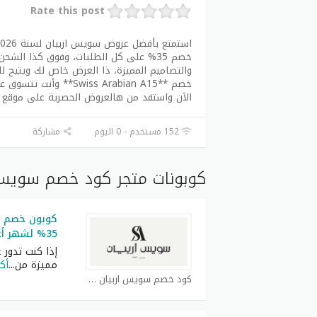
Rate this post
خصم 35% على كل الطلبات، وفوق كذا الش
والتصاميم المميزة، ذا العرض خاص لك ويتيح ل
خصم **iss Arabian A15
الآن واستفد من هالعروض الحصرية على موقع 
152 مستخدم - 0 اليوم
مشاركة
كوبونات متجر كود خصم سويس ا
35% لشهر أغسطس على كل الطلبات
إذا كنت تدور 
مميزة من
...
أكث
كود خصم سويس اربيان كوبون