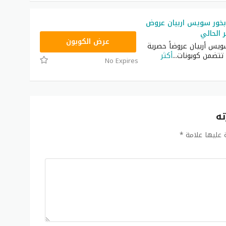
خور سويس اربيان عروض
الحالي
A15
عرض الكوبون
يس أربيان عروضاً حصرية
 تتضمن كوبونات
...
أكثر
No Expires
ته
ة عليها علامة
*