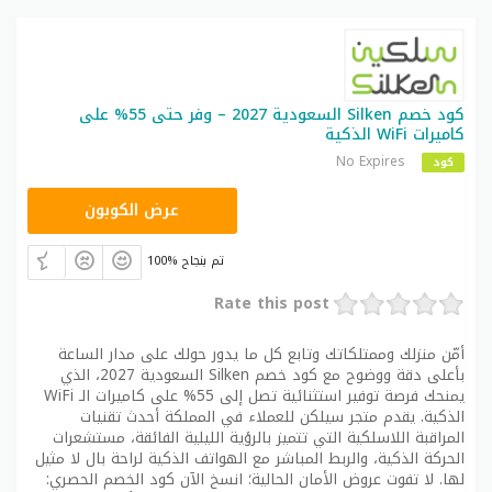
كود خصم Silken السعودية 2027 – وفر حتى 55% على
كاميرات WiFi الذكية
No Expires
كود
S100
عرض الكوبون
100% تم بنجاح
Rate this post
أمّن منزلك وممتلكاتك وتابع كل ما يدور حولك على مدار الساعة
بأعلى دقة ووضوح مع كود خصم Silken السعودية 2027، الذي
يمنحك فرصة توفير استثنائية تصل إلى 55% على كاميرات الـ WiFi
الذكية. يقدم متجر سيلكن للعملاء في المملكة أحدث تقنيات
المراقبة اللاسلكية التي تتميز بالرؤية الليلية الفائقة، مستشعرات
الحركة الذكية، والربط المباشر مع الهواتف الذكية لراحة بال لا مثيل
لها. لا تفوت عروض الأمان الحالية؛ انسخ الآن كود الخصم الحصري: