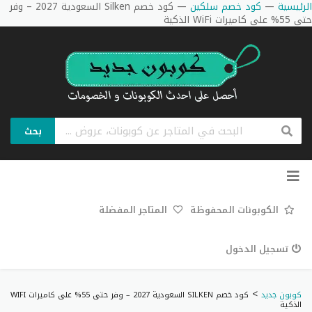
الرئيسية
—
كود خصم سلكين
—
كود خصم Silken السعودية 2027 – وفر
حتى 55% على كاميرات WiFi الذكية
بحث
تخطي
إلى
المحتوى
الكوبونات المحفوظة
المتاجر المفضلة
تسجيل الدخول
>
كوبون جديد
كود خصم SILKEN السعودية 2027 – وفر حتى 55% على كاميرات WIFI
الذكية