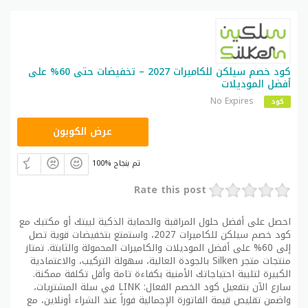
كود خصم سيلكن للكاميرات 2027 – تخفيضات حتى 60% على
أفضل الموديلات
No Expires
كود
LINK
عرض الكوبون
100% تم بنجاح
Rate this post
احصل على أفضل حلول المراقبة والحماية الذكية لبيتك أو مكتبك مع
كود خصم سيلكن للكاميرات 2027، واستمتع بتخفيضات قوية تصل
إلى 60% على أفضل الموديلات والكاميرات المحمولة والثابتة. تمتاز
منتجات متجر Silken بالجودة العالية، سهولة التركيب، والاعتمادية
الكبيرة لتلبية احتياجاتك الأمنية بكفاءة تامة وأقل تكلفة ممكنة.
سارع الآن بتفعيل كود الخصم الفعال: LINK في سلة المشتريات،
واضمن تقليص قيمة الفاتورة الإجمالية فوراً عند الشراء أونلاين، مع