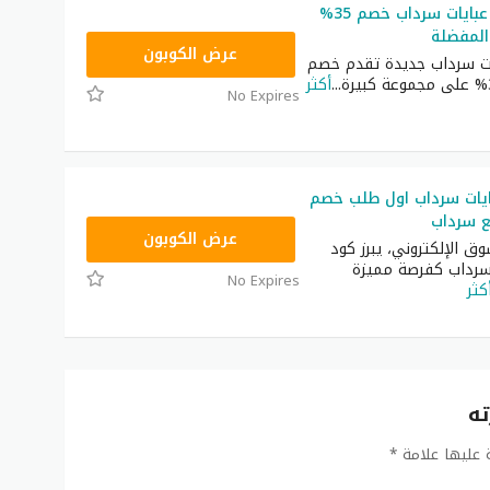
أحدث كوبون عبايات سرداب خصم 35%
المفضلة
HELLO
عرض الكوبون
ات سرداب جديدة تقدم خصم
...
أكثر
No Expires
يات سرداب اول طلب خصم
HELLO
عرض الكوبون
ق الإلكتروني، يبرز كود
سرداب كفرصة مميزة
No Expires
كثر
ته
ة عليها علامة
*