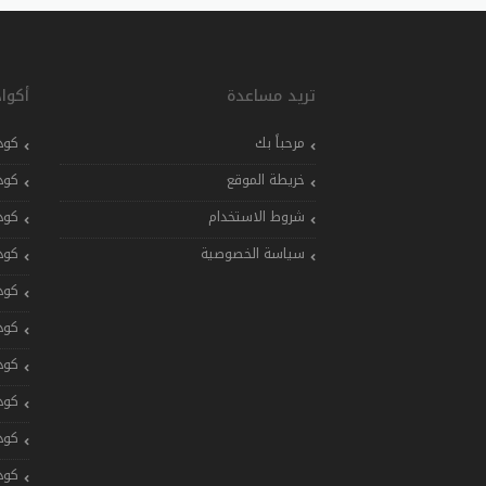
تريد مساعدة
أكوا
مرحباً بك
كود
خريطة الموقع
كود
شروط الاستخدام
كود
سياسة الخصوصية
كود
كود
كود
كود
كود
كود
كود