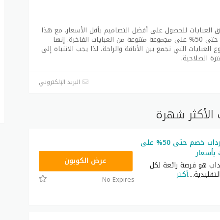
ة مثالية لعشاق العبايات للحصول على أفضل التصاميم بأقل الأسعار. مع هذا
الكود، يمكن للمتسوقين الاستمتاع بخصم يصل حتى 50% على مجموعة متنوعة من العبايات الفاخرة. إنها
لعبايات التي تجمع بين الأناقة والراحة، لذا يجب الانتباه إلى
رة الصلاحية.
البريد الإلكتروني
الأكثر شهرة
كود خصم سرداب خصم حتى 50% على
 بأسعار
HELLO
عرض الكوبون
ب هو فرصة رائعة لكل
لتقليدية.
...
أكثر
No Expires