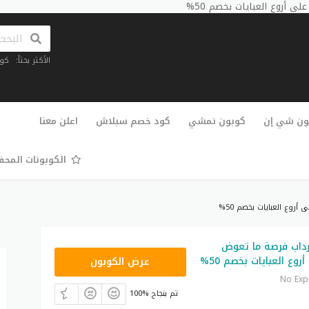
أروع العبايات بخصم 50%
الأكثر بحثاً:
كو
تخطي
إلى
ون شي إن
كوبون نمشي
كود خصم سبلاش
اعلن معنا
المحتوى
الكوبونات المح
وع العبايات بخصم 50%
اب فرصة ما تعوض
HELLO
وع العبايات بخصم 50%
عرض الكوبون
No Exp
100% تم بنجاح