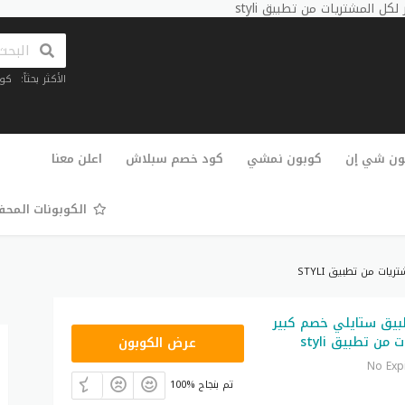
 المشتريات من تطبيق styli
الأكثر بحثاً:
كو
تخطي
إلى
ون شي إن
كوبون نمشي
كود خصم سبلاش
اعلن معنا
المحتوى
الكوبونات المح
ت من تطبيق STYLI
يق ستايلي خصم كبير
D8D
من تطبيق styli
عرض الكوبون
No Exp
100% تم بنجاح