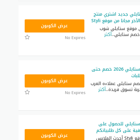
يلي جديد اشتري منتج
ر مجانا من موقع Styli
FD3
عرض الكوبون
 موقع ستايلي شوب
خصم ستايلي
...
أكثر
No Expires
كوبون خصم ستايلي 2026 خصم حتى
FD3
عرض الكوبون
صم ستايلي عملاءه العرب
ربة تسوق فريدة
...
أكثر
No Expires
تايلي للحصول على
فية على كل طلبياتكم
FD3
عرض الكوبون
تسوق من موقع Styli أحدث الملابس