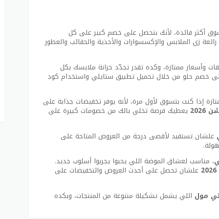
ق أكثر فائدة، لأنك بتحصل على خصم كبير على كل
رائعة زي الملابس والإكسسوارات والأحذية والحقائب والعطور
وأسعار ممتازة، وكده تقدر تجدّد خزانة ملابسك بكل
على خصم حلو من خلال تحميل تطبيق ستايلي واستخدام كود
زة إذا كنت بتسوق لأول مرة، لأنه يوفر تخفيضات جذابة على
202
يعطيك فرصة تخلي بالك من خصومات كبيرة على
علشان تستفيد لأقصى درجة من العروض المتاحة على
ولة.
ي
، مناسب لعشاق الموضة اللي يحبوا يجربوا أسلوب جديد.
علشان تحصل على أحدث العروض والتخفيضات على
لي مول
اللي يشمل تشكيلة متنوعة من المنتجات، وبكده