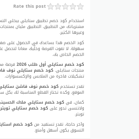
Rate this post
استخدام كود خصم تطبيق ستايلي بيخلي التسو
مشترياتك من التطبيق. التطبيق مليان بمنتجات 
وغيرها الكثير.
كود الخصم هذا بساعدك في الحصول على صفقات 
سهولة. لا تفوت الفرصة وخلّيك معانا لتحصل 
الخصم الخاص بك.
كود خصم ستايلي أول طلب 2026
فرصة ممتا
منتجات ستايلي.
كود خصم ستايلي نوف فاشن 6
تشكيلات فاخرة من الملابس والإكسسوارات.
تقدر تستخدم
كود خصم نوف فاشن ستايلي
الموقع، وكده تختار القطع المناسبة لك بكل سه
كمان، في
كود خصم ستايلي ملاك الحسين
ولاتنسى تدور على
كود خصم ستايلي تويتر 2026
تويتر.
وآخر حاجة، تقدر تستفيد من
كود خصم استاي
التسوق يكون أسهل وأمتع.