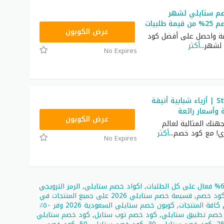
م ستايلي لشهر
طلبيات
CPJ
عرض الكوبون
صة واحصل على أفضل كود
لشهر
...
أكثر
No Expires
كود خصم Styli | أزياء شبابية أنيقة
وأسعار رائعة
D8D
عرض الكوبون
هتك المثالية لعالم
ي! مع كود خصم
...
أكثر
No Expires
,
اكواد خصم ستايلي
,
الرمز الترويجي
كود خصم
,
قسيمة خصم ستايلي 2026 على جميع المنتجات في
,
كوبون خصم ستايلي السعودية 2026 وفر ٥٠٪
خصم تطبيق ستايلي
,
كود خصم توب ستايل
,
كود خصم ستايلي