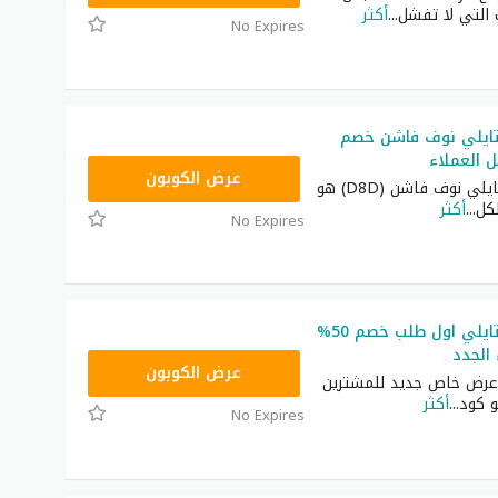
 التي لا تفشل
...
أكثر
No Expires
ايلي نوف فاشن خصم
FD3
عرض الكوبون
كود خصم ستايلي نوف فاشن (D8D) هو
كل
...
أكثر
No Expires
كود خصم ستايلي اول طلب خصم 50%
 الجدد
FD3
عرض الكوبون
عرض خاص جديد للمشترين
و كود
...
أكثر
No Expires