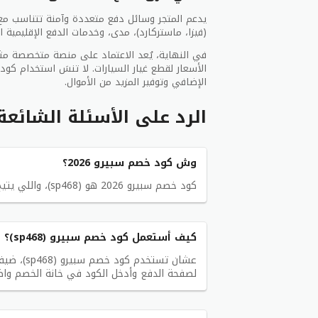
يدعم المتجر وسائل دفع متعددة وآمنة تتناسب مع 
(فيزا، ماستركارد)، مدى، وخدمات الدفع الإقليمية 
في النهاية، يُعد الاعتماد على منصة متخصصة مثل
الأسعار لقطع غيار السيارات. لا تنسَ استخدام كو
الإضافي وتوفير المزيد من الأموال.
الرد على الأسئلة الشائع
وش كود خصم سبيرو 2026؟
كود خصم سبيرو 2026 هو (sp468)، واللي يتيح لك خصم 80% على قطع الغيار في موقع Speero.
كيف أستعمل كود خصم سبيرو (sp468)؟
عشان تستخ
لصفحة الدفع وأدخل الكود في خانة الخصم و