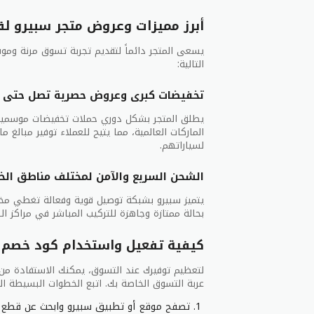
أبرز مميزات وعروض متجر سبيرو لق
يسعى المتجر دائماً لتقديم تجربة تسوق مرنة وموف
التالية:
تخفيضات كبرى وعروض حصرية تصل حتى 70%
يطلق المتجر بشكل دوري حملات تخفيضات موسمية 
الماركات العالمية، مما يتيح للعملاء توفير مبالغ ما
لسياراتهم.
الشحن السريع والآمن لمختلف مناطق الخل
يتميز سبيرو بشبكة توصيل قوية وفعالة تغطي مخت
بحالة ممتازة وجاهزة للتركيب المباشر في مراكز الص
كيفية تفعيل واستخدام كود خصم
لتعظيم توفيرك عند التسوق، يمكنك الاستفادة من ال
عربة التسوق الخاصة بك. اتبع الخطوات البسيطة الت