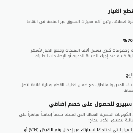
طع الغيار
رة لعملائه، وتبرز أهم مميزات التسوق عبر المنصة في النقاط
وخصومات كبرى تشمل آلاف المنتجات وقطع الغيار لأشهر
لية كبيرة عند إجراء الصيانة الدورية أو الإصلاحات الطارئة
يج
لف المدن والمناطق، مع ضمان تغليف القطع بعناية فائقة لتصل
يانة.
 سبيرو للحصول على خصم إضافي
كوبونات الحصرية الفعالة التي تمنحك خصماً إضافياً مباشراً على
الية لتطبيق الكود بنجاح:
تصفح موقع أو تطبيق سبيرو وابحث عن قطع الغيار التي تحتاجها لسيارتك عبر إدخال رقم الهيكل (VIN) أو