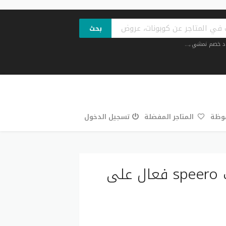
بحث
د خصم نمشي
,...
فوظة
المتاجر المفضلة
تسجيل الدخول
كود خصم سبيرو خصم حتى 70% كوبونات speero فعال على