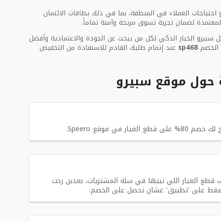
احتياجات العملاء في المنطقة، بما في ذلك بطاقات الائتمان
المعتمدة لضمان تجربة تسوق مريحة وآمنة تماماً.
 سبيرو الخيار الذكي لكل من يبحث عن الجودة والاعتمادية وأفضل
د الخصم
sp468
عند إتمام طلبك القادم للاستفادة من التخفيض
ة حول موقع سبيرو
دم كود خصم سبيرو (sp468)، ضيف قطع الغيار اللي تبيها في سلة المشتريات، بعدين رحت
اضغط على 'تطبيق' عشان تحصل على الخصم.