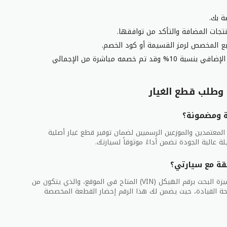
ة بك.
تجات المضافة والتأكد من توافقها.
ع المخصص لرمز القسيمة أو كود الخصم.
اضغط على زر تطبيق الكود لمشاهدة الخصم الإضافي بنسبة 10% وقد تم خصمه مباشرة من الإجمالي
وطلب قطع الغيار
ة ومضمونة؟
لمعتمدين والموزعين الرسميين لضمان توفير قطع غيار أصلية
ة عالية الجودة تضمن أداءً موثوقاً لسيارتك.
قة مع سيارتي؟
أفضل طريقة لضمان التطابق التام هي استخدام ميزة البحث برقم الهيكل (VIN) المتاح في الموقع، والذي يتكون من
لوحة القيادة، حيث يضمن لك هذا الرقم إحضار القطعة المخصصة