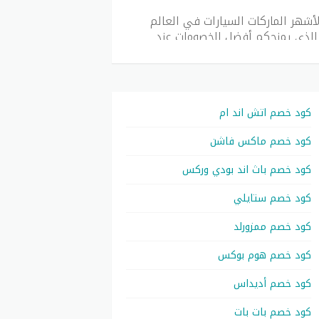
أشهر الماركات السيارات في العالم
لذي يمنحكم أفضل الخصومات عند
 تطبيق سبيرو.
هو أول منصة لك لمعرفة أسعار قطع
 الأسواق، وقطع غيار جديدة أو قطع
ع موقع كوبون جديد يمكنكم الحصول
كود خصم اتش اند ام
توفير المال على قطع الغيار.
كود خصم ماكس فاشن
كود خصم باث اند بودي وركس
ما في ذلك خصومات خاصة للمشترين
كود خصم ستايلي
د بصرف النظر عن مركز القسائم ، يمكنك
لى كل طلبيات من موقع speero.
كود خصم ممزورلد
كود خصم هوم بوكس
 والسهلة:
كود خصم أديداس
كود خصم بات بات