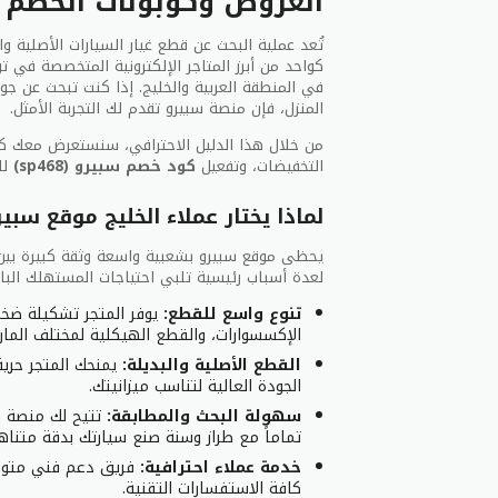
العروض وكوبونات الخصم لعام
تُعد عملية البحث عن قطع غيار السيارات الأصلية والم
كواحد من أبرز المتاجر الإلكترونية المتخصصة في تو
في المنطقة العربية والخليج. إذا كنت تبحث عن ج
المنزل، فإن منصة سبيرو تقدم لك التجربة الأمثل.
من خلال هذا الدليل الاحترافي، سنستعرض معك كل
التخفيضات، وتفعيل
كود خصم سبيرو (
sp468
)
لل
لماذا يختار عملاء الخليج موقع سبي
يحظى موقع سبيرو بشعبية واسعة وثقة كبيرة بين
لعدة أسباب رئيسية تلبي احتياجات المستهلك الباح
تنوع واسع للقطع:
يوفر المتجر تشكيلة ضخم
الإكسسوارات، والقطع الهيكلية لمختلف المارك
القطع الأصلية والبديلة:
الجودة العالية لتناسب ميزانيتك.
سهولة البحث والمطابقة:
تماماً مع طراز وسنة صنع سيارتك بدقة متناهي
خدمة عملاء احترافية:
فريق دعم فني متواجد
كافة الاستفسارات التقنية.