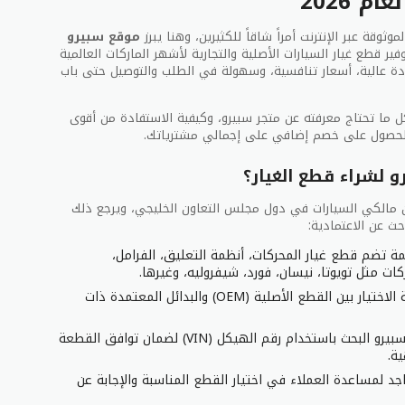
 2026
وثوقة عبر الإنترنت أمراً شاقاً للكثيرين، وهنا يبرز
موقع سبيرو
فير قطع غيار السيارات الأصلية والتجارية لأشهر الماركات العالمية
ودة عالية، أسعار تنافسية، وسهولة في الطلب والتوصيل حتى باب
 ما تحتاج معرفته عن متجر سبيرو، وكيفية الاستفادة من أقوى
حصول على خصم إضافي على إجمالي مشترياتك.
رو لشراء قطع الغيار؟
 مالكي السيارات في دول مجلس التعاون الخليجي، ويرجع ذلك
ث عن الاعتمادية:
ة تضم قطع غيار المحركات، أنظمة التعليق، الفرامل،
ات مثل تويوتا، نيسان، فورد، شيفروليه، وغيرها.
يمنحك المتجر حرية الاختيار بين القطع الأصلية (OEM) والبدائل المعتمدة ذات
تتيح لك منصة سبيرو البحث باستخدام رقم الهيكل (VIN) لضمان توافق القطعة
ة.
 لمساعدة العملاء في اختيار القطع المناسبة والإجابة عن