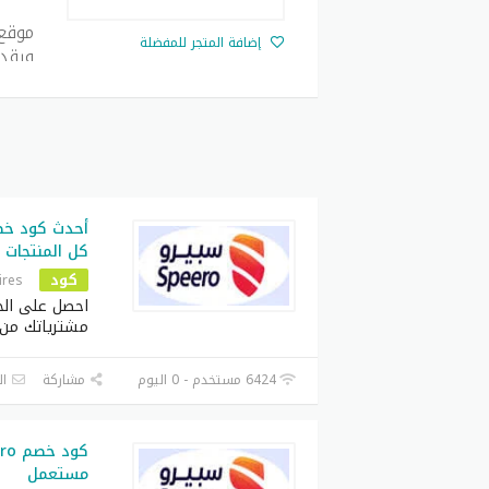
موقع 
إضافة المتجر للمفضلة
ويقد
استخ
يعد
ت
غيار 
الغيا
على ت
كود
كل المنتجات
كود
ires
يمكنك
احصل على الخص
لأول 
مشترياتك من 
العثو
6424 مستخدم - 0 اليوم
مشاركة
ال
كيفي
يمكنك
قم بزيارة .com
مستعمل