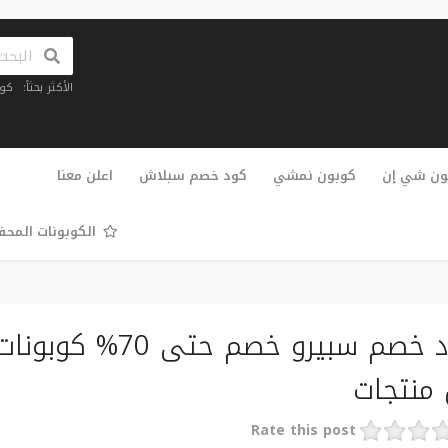
الأكثر بحثاً:
كو
تخطي
إلى
ون شي إن
كوبون نمشي
كود خصم سبلاش
اعلن معنا
المحتوى
الكوبونات المح
منتجات
Rate this post