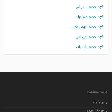
كود خصم ستايلي
كود خصم ممزورلد
كود خصم هوم بوكس
كود خصم أديداس
كود خصم بات بات
تريد مساعدة
مرحباً بك
خريطة الموقع