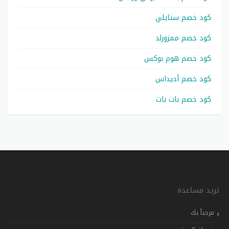
كود خصم ستايلي
كود خصم ممزورلد
كود خصم هوم بوكس
كود خصم أديداس
كود خصم بات بات
تريد مساعدة
مرحباً بك