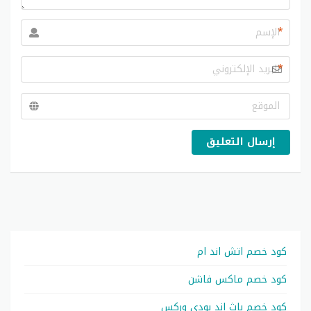
*
*
إرسال التعليق
كود خصم اتش اند ام
كود خصم ماكس فاشن
كود خصم باث اند بودي وركس