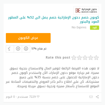
كوبون خصم دخون الإماراتية خصم يصل الى 52% على العطور
العود والبخور
No Expires
كود
EMR
عرض الكوبون
57% تم بنجاح
Rate this post
لا تفوت هذه الفرصة الرائعة لتوفير المال والاستمتاع بتجربة تسوق
مميزة. قم بزيارة موقع دخون الإمارات الآن واستخدم كوبون خصم
دخون الإماراتية للحصول على خصم بنسبة 35% على جميع
مشترياتك. كن على اطلاع دائم بآخر العروض والتخفيضات المتاحة عبر
الموقع للاستمتاع بأسعار مميزة وتجربة تسوق مريحة ومربحة.
7229 مستخدم - 0 اليوم