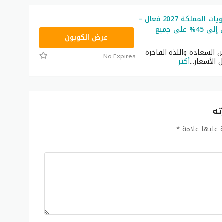
كود خصم حلويات المملكة 2027 فعال –
خصومات تصل إلى 45% على جميع
T96
عرض الكوبون
السعادة واللذة الفاخرة
No Expires
 الأسعار
...
أكثر
ته
ة عليها علامة
*