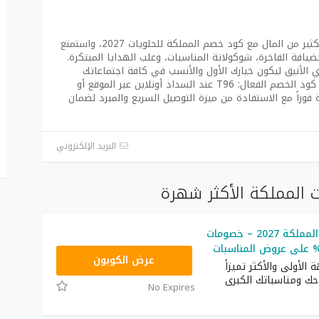
ابهج ضيوفك وأحباءك بأرقى التنسيقات ووفر الكثير من المال مع كود خصم المملكة للحلويات 2027، واستمتع
40% على بوكسات الضيافة الفاخرة، شوكولاتة المناسبات، وعلب الهدايا المبتكرة.
ي الأنيق ليكون خيارك الأول والأنسب في كافة اجتماعاتك
العائلية ومناسباتك الرسمية. سارع الآن بتفعيل كود الخصم الفعال: T96 عند السداد أونلاين عبر الموقع أو
 فوراً مع الاستفادة من ميزة التوصيل السريع والمبرد لضمان
البريد الإلكتروني
 المملكة الأكثر شهرة
كود تخفيض المملكة 2027 – خصومات
T96
عرض الكوبون
الأولى والأكثر تميزاً
احك ومناسباتك الكبرى
No Expires