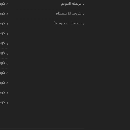
خريطة الموقع
كود
شروط الاستخدام
كود
سياسة الخصوصية
كود
كود
كود
كود
كود
كود
كود
كود
كود