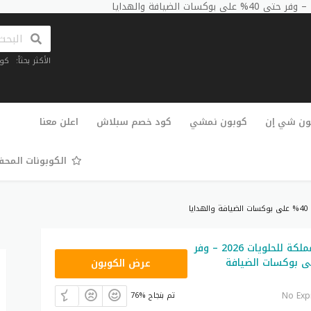
الأكثر بحثاً:
كو
تخطي
إلى
ون شي إن
كوبون نمشي
كود خصم سبلاش
اعلن معنا
المحتوى
الكوبونات المح
كود خصم المملكة للحلويات 2026 – وفر
T96
% على بوكسات الضيافة
عرض الكوبون
No Exp
76% تم بنجاح