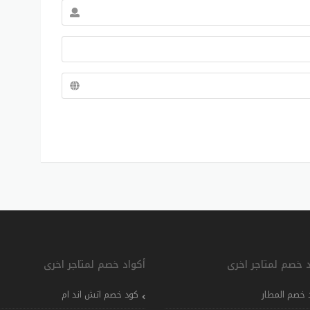
د خصم لمتاجر اخرى
أكواد خصم لمتاجر اخرى
 خصم المطار
كود خصم اتش اند ام