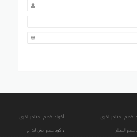
د خصم لمتاجر اخرى
أكواد خصم لمتاجر اخرى
 خصم المطار
كود خصم اتش اند ام