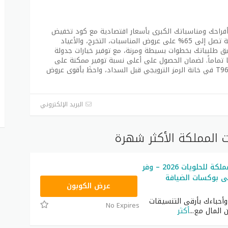
 بأفراحك ومناسباتك الكبرى بأسعار اقتصادية مع كود تخفيض
المملكة 2027، واقتنص خصومات تصاعدية قوية تصل إلى 65% على عروض المناسبات، التخرج، والأعياد
يق طلبياتك بخطوات بسيطة ومرنة، مع توفير خيارات جدولة
ماماً. لضمان الحصول على أعلى نسبة توفير ممكنة على
طلبك، تأكد من استخدام كود الخصم المباشر: T96 في خانة الرمز الترويجي قبل السداد، واحظَ بأقوى عروض
البريد الإلكتروني
 المملكة الأكثر شهرة
كود خصم المملكة للحلويات 2026 – وفر
% على بوكسات الضيافة
T96
عرض الكوبون
أحباءك بأرقى التنسيقات
No Expires
ن المال مع
...
أكثر