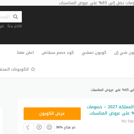
الأكثر بحثاً:
كو
تخطي
إلى
ون شي إن
كوبون نمشي
كود خصم سبلاش
اعلن معنا
المحتوى
الكوبونات المح
كود تخفيض المملكة 2027 – خصومات
T96
عرض الكوبون
No Exp
86% تم بنجاح