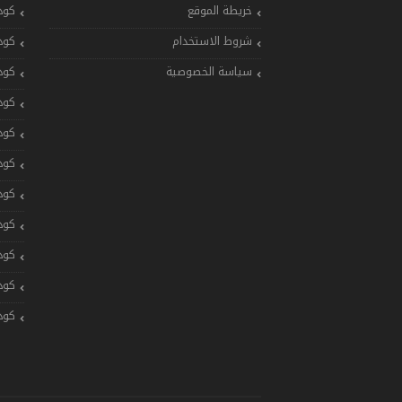
خريطة الموقع
كود
شروط الاستخدام
كود
سياسة الخصوصية
كود
كود
كود
كود
كود
كود
كود
كود
كود