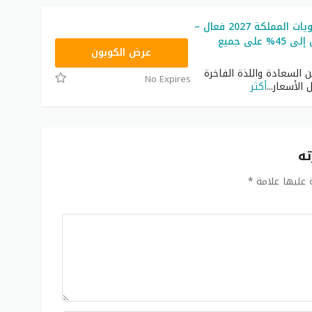
كود خصم حلويات المملكة 2027 فعال –
خصومات تصل إلى 45% على جميع
T96
عرض الكوبون
السعادة واللذة الفاخرة
No Expires
 الأسعار
...
أكثر
ته
ة عليها علامة
*