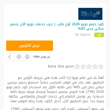
كود خصم تويو 2026 أول طلب | جرب خدمات تويو الآن بخصم
خيالي حتى 85%
No Expires
كود
T96
عرض الكوبون
100% تم بنجاح
Rate this post
أهلاً بك في عالم تويو! إذا كانت هذه هي تجربتك الأولى مع
التطبيق، فقد جئت في الوقت المناسب تماماً. استمتع بخصم ترحيبي
خيالي يصل إلى 85% على طلبك الأول عند استخدام كود خصم تويو
2026 (T96). هذا العرض مصمم خصيصاً ليمنحك فرصة تجربة كافة
خدماتنا، من توصيل الطعام إلى خدمات الإرسال والمقاضي، بتكلفة
رمزية جداً. حمل التطبيق الآن، أدخل الكود، وابدأ رحلة التوفير معنا.
في شهر أغسطس، يُقدم كود خصم تويو لشهر أغسطس (T96)