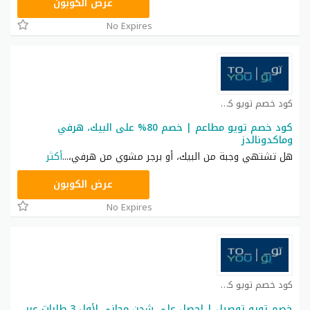
AN1
عرض الكوبون
No Expires
كود خصم تويو كوبون
كود خصم تويو مطاعم | خصم 80% على البيك، هرفي
وماكدونالدز
هل تشتهي وجبة من البيك، أو برجر مشوي من هرفي،
...
أكثر
T96
عرض الكوبون
No Expires
كود خصم تويو كوبون
خصم تويو توصيل | احصل على شحن مجاني لأول 3 طلبات عبر