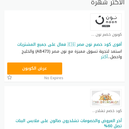
الأكثر شهرة
كوبون خصم نون كوبون
أقوى كود خصم نون مصر 🇪🇬 فعال على جميع المشتريات
استعد لتجربة تسوق مميزة مع نون مصر (AB473) والخليج
واحصل
...
أكثر
AB473
عرض الكوبون
No Expires
كود خصم تشلدرن صالون كوبون
أخر العروض والخصومات تشلدرون صالون على ملابس البنات
تصل 60%