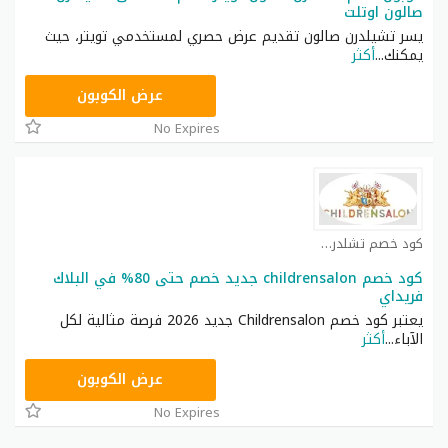
صالون اوتلت
يسر تشيلدرن صالون تقديم عرض حصري لمستخدمي تويتر، حيث
يمكنك
...
أكثر
SAL50
عرض الكوبون
No Expires
كود خصم تشلدرن صالون كوبون
كود خصم childrensalon جديد خصم حتى 80% في البلاك
فريداي
يعتبر كود خصم Childrensalon جديد 2026 فرصة مثالية لكل
الآباء
...
أكثر
SALON50
عرض الكوبون
No Expires