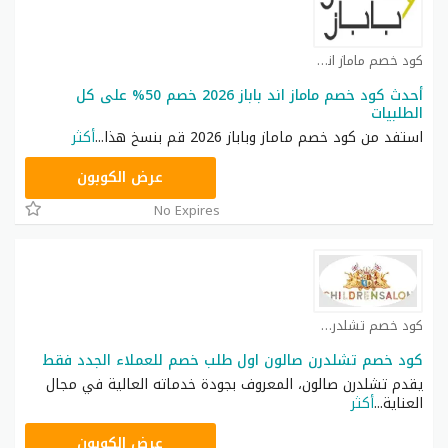
كود خصم ماماز اند باباز كوبون
أحدث كود خصم ماماز اند باباز 2026 خصم 50% على كل
الطلبيات
استفد من كود خصم ماماز وباباز 2026 قم بنسخ هذا
...
أكثر
AT77
عرض الكوبون
No Expires
كود خصم تشلدرن صالون كوبون
كود خصم تشلدرن صالون اول طلب خصم للعملاء الجدد فقط
يقدم تشلدرن صالون، المعروف بجودة خدماته العالية في مجال
العناية
...
أكثر
ELCOME10
عرض الكوبون