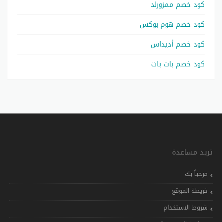
كود خصم ممزورلد
كود خصم هوم بوكس
كود خصم أديداس
كود خصم بات بات
تريد مساعدة
مرحباً بك
خريطة الموقع
شروط الاستخدام