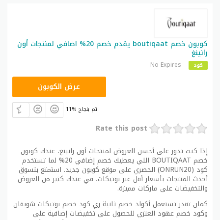
كوبون خصم boutiqaat يقدم خصم 20% اضافي لمنتجات أون
رانينغ
No Expires
كود
ONRUN20
عرض الكوبون
11% تم بنجاح
Rate this post
إذا كنت تدور على أحسن العروض لمنتجات أون رانينغ، عندك كوبون
خصم BOUTIQAAT اللي يعطيك خصم إضافي 20% لما تستخدم
كود (ONRUN20) الحصري على موقع كوبون جديد. استمتع بتسوق
أحدث المنتجات بأسعار أقل عبر بوتيكات، في عندك كثير من العروض
والتخفيضات على ماركات مميزة.
كمان تقدر تستعمل أكواد خصم ثانية زي كود خصم بوتيكات شويقان
وكود خصم عهود العنزي للحصول على تخفيضات إضافية على