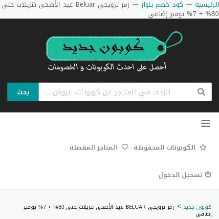
الرئيسية
—
كود خصم بلوار
—
رمز ترويجي Beluar عيد الأضحى تنزيلات حتى
80% + 7% توفير إضافي
بحث
تخطي
إلى
المحتوى
الكوبونات المحفوظة
المتاجر المفضلة
تسجيل الدخول
>
كوبون جديد
رمز ترويجي BELUAR عيد الأضحى تنزيلات حتى 80% + 7% توفير
إضافي