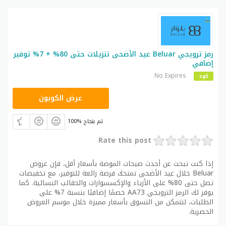
رمز ترويجي Beluar عيد الأضحى تنزيلات حتى 80% + 7% توفير
إضافي
No Expires
كود
AA73
عرض الكوبون
100% تم بنجاح
Rate this post
إذا كنت تبحث عن أحدث صيحات الموضة بأسعار أقل، فإن عروض
Beluar خلال عيد الأضحى تمنحك فرصة رائعة للتوفير، مع تخفيضات
تصل حتى 80% على الأزياء والإكسسوارات والحقائب النسائية. كما
يوفر لك الرمز الترويجي AA73 خصمًا إضافيًا بنسبة 7% على
الطلبات، لتتمكن من التسوق بأسعار مميزة خلال موسم العروض
الحصرية.