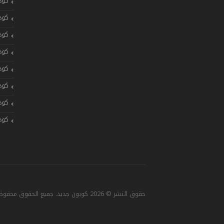
كود
كود
كود
كود
كود
كود
كود
كود
حقوق النشر © 2026 كوبون جديد. جميع الحقوق محفوظة. تصميم