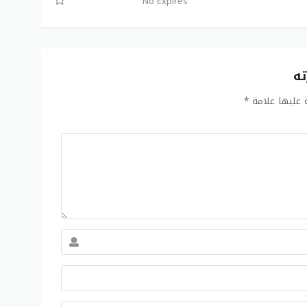
No Expires
ته
ة عليها علامة
*