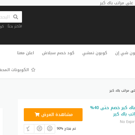
الأكثر بحثاً:
كو
تخطي
إلى
ون شي إن
كوبون نمشي
كود خصم سبلاش
اعلن معنا
المحتوى
الكوبونات المح
كوبون خصم باك كير خصم حتى 40%
تب باك كير
مشاهدة العرض
No Expi
90% تم بنجاح