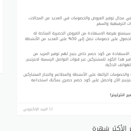
ة في مجال توفير العروض والخصومات في العديد من المجالات،
ت الترفيهية والسفر.
سيتمتع بفرصة الاستفادة من العروض الحصرية المتاحة له
بأسعار مخفضة. ومن بين هذه العروض، يُمكن الحصول على خصومات تصل إلى 50% على العديد من الأنشطة
ر الاستفادة من كود خصم خاص يتيح لهم توفير المزيد من
ير هذا الكود للمشتركين عبر قنوات التواصل الرسمية لانترتينر،
لهواتف الذكية.
 والخصومات الرائعة على الأنشطة والمطاعم والتجار المشاركين
 انترتينر الآن واحصل على كود خصم حصري يمكنك استخدامه
 انترتينر!
البريد الإلكتروني
 الأكثر شهرة