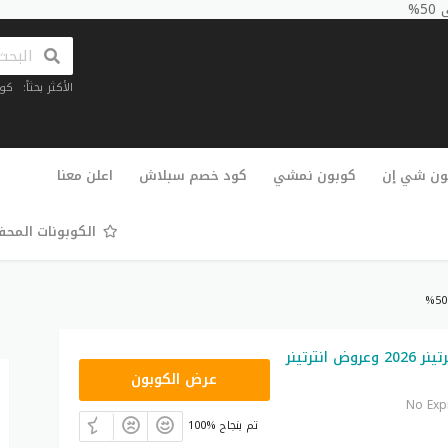
الأكثر بحثاً:
كو
تخطي
إلى
ون شي إن
كوبون نمشي
كود خصم سبلاش
اعلن معنا
المحتوى
الكوبونات المح
كود خصم انترتينر 2026 وعروض انترتينر
SAHSAH1
عرض الكوبون
No Exp
100% تم بنجاح