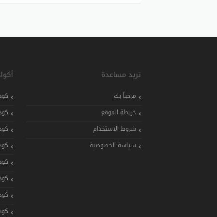
تريد مساعدة
أكوا
مرحباً بك
كود
خريطة الموقع
كود
شروط الاستخدام
كود
سياسة الخصوصية
كود
كود
كود
كود
كود