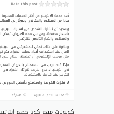
Rate this post
تُعد خدمة الانترتينر من أكثر الخدمات المحبوب
بدءًا من المطاعم والمقاهي وصولًا إلى الفعاليا
وبمجرد أن يُشارك الشخص في اشتراك انترتينر، 
والمطاعم والتجار التابعين لانترتينر.
وعلاوة على ذلك، يُمكن للمشتركين في انترتين
المال عند استخدامه أثناء عملية الشراء. يتم توف
مثل موقعه الإلكتروني أو تطبيقه المتاح على ا
فإذا كنت ترغب في الاستمتاع بالعروض المميزة
في انترتينر، لا تدع الفرصة تفوتك. اشترك في
للتوفير عند قيامك بالمشتريات.
لا تفوّت الفرصة واستمتع بأفضل العروض عبر
185 مستخدم - 0 اليوم
مشاركة
كوبونات متجر كود خصم انترتينر