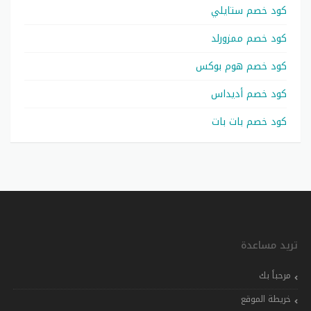
كود خصم ستايلي
كود خصم ممزورلد
كود خصم هوم بوكس
كود خصم أديداس
كود خصم بات بات
تريد مساعدة
مرحباً بك
خريطة الموقع