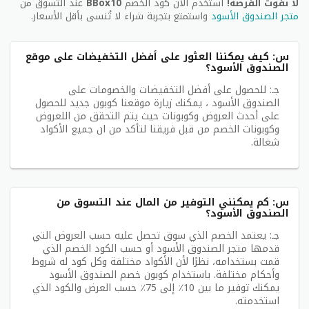
لا تفوت الفرصة!
استخدم الآن كود الخصم
BBox10
عند التسوق من
/
متجر الصندوق الأسود
واستمتع بتجربة شراء لا تُنسى بأقل الأسعار.
تويتر:
https://twitter.com/blackboxksa
س: كيف يمكننا العثور على أفضل التخفيضات على موقع
يوتيوب:
https://www.youtube.com/user/blackboxk
الصندوق الأسود؟
sa
سناب
جـ: للحصول على أفضل التخفيضات والخصومات على
تشات:
https://www.snapchat.com/add/blackboxsa
الصندوق الأسود ، يمكنك زيارة موقعنا كوبون جديد للحصول
على أحدث العروض وكوبونات حيث يتم التحقق من اللعروض
وكوبونات الخصم من قبل فريقنا لتأكد من ان جميع الأكواد
شغالة.
س: كم يمكنني التوفير من المال عند التسوق من
الصندوق الأسود؟
جـ: يعتمد الخصم الذي سوق تحصل عليه حسب العروض التي
قدمها متجر الصندوق الأسود أو حسب الكود الخصم الذي
قمت بستخدامه، نظرًا لأن الأكواد مختلفة وكل كود له شروط
وأحكام مختلفة. باستخدام كوبون خصم الصندوق الأسود
يمكنك توفير ما بين 10٪ إلى 75٪ حسب العرض والكود الذي
استخدمته.