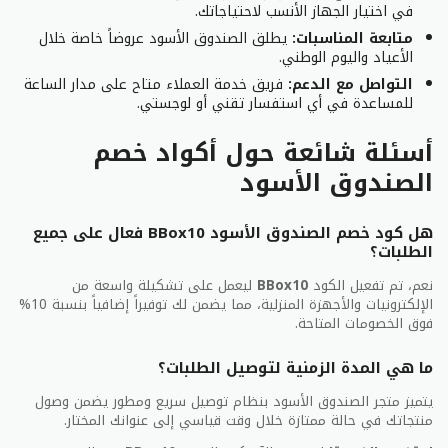
يخالف العطل تعليمات الاستخدام المرفق مع بالجهاز.
في اختيار الجهاز الأنسب لاحتياجاتك.
متابعة المناسبات:
يطلق الصندوق الأسود عروضاً خاصة خلال
الأعياد واليوم الوطني.
معلومات التواصل مع خدم دعم العملاء الصندوق
الأسود
التواصل مع الدعم:
فريق خدمة العملاء متاح على مدار الساعة
للمساعدة في أي استفسار تقني أو لوجستي.
Black Box مستعد لمساعدتك. يُرجى الاختيار من الخيارات
التالية للحصول على معلومات حول طلبك ومعلومات المنتج
أسئلة شائعة حول أكواد خصم
ومواقع المتجر يمكنك أيضًا العثور على إجابات للأسئلة
الصندوق الأسود
الشائعة بالنقر على الروابط أدناه.
رقم التواصل مع الصندوق الأسود 920003222
الخطوط مفتوحة
هل كود خصم الصندوق الأسود BBox10 فعال على جميع
السبت – الخميس
الطلبات؟
10 صباحًا – 7 مساءً
نعم، تم تفعيل الكود
BBox10
ليعمل على تشكيلة واسعة من
يمكنك أيضًا مراسلتهم عبر البريد الإلكتروني من خلال النقر
الإلكترونيات والأجهزة المنزلية، مما يضمن لك توفيراً إضافياً بنسبة 10%
فوق “اتصل بنا” في أسفل الصفحة على موقعهم
فوق الخصومات المتاحة.
الإلكتروني.
ما هي المدة الزمنية لتوصيل الطلبات؟
مواقع التواصل الإجتماعي لمتجر الصندوق الأسود
يتميز متجر الصندوق الأسود بنظام توصيل سريع ومطور يضمن وصول
فيسبوك:
https://www.facebook.com/blackboxsa
منتجاتك في حالة ممتازة خلال وقت قياسي إلى عنوانك المختار.
إنستقرام:
https://www.instagram.com/Blackboxsa