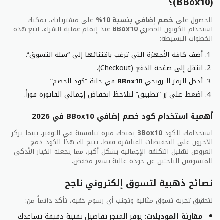
(BBox10)؟
الإلكتروني، ويضمن لكم تجربة تسوق آمنة على موقع عبر
الأنترنيت.
للحصول على
خصم إضافي بنسبة 10%
على مشترياتك، يمكنك
استخدام الكوبون الحصري
BBox10
عند إتمام عملية الشراء. اتبع هذه
خدمة الشحن والتوصيل على موقع الصندوق الأسود
الخطوات البسيطة:
تختلف مدة الشحن على حسب الطلب الخاص بك، من ناحية
أضف كافة الأجهزة التي ترغب باقتنائها إلى “سلة التسوق”.
المدينة وطريقة التي استخدمتها في الدفع وعادة
انتقل إلى صفحة الدفع (Checkout).
التوصيل في مدينة الرياض يثم خلال 7 الى 10 أيام عمل،
أدخل الرمز الترويجي
BBox10
في خانة “كود الخصم”.
وخارج مدينة الرياض خلال 7 الى 15 يوم عمل.
اضغط على زر “تطبيق” لتلاحظ انخفاض إجمالي الفاتورة فوراً.
سياسة الصيانة والارجاع والاستبدال على
أهمية استخدام كود خصم إضافي BBox10 في 2026
الصندوق الأسود
استخدامك للكود
BBox10
يمنحك ميزة تنافسية في التوفير. بينما يركز
يحق للعميل طلب إرجاع المنتج خلال سبعة أيام من تاريخ
الآخرون على التخفيضات المباشرة فقط، يتيح لك هذا الكود دمج
الشراء، على ان يكون المنتج مغلف بحالته الأصلية بجميع
العروض لتقليل التكلفة الإجمالية بشكل أكبر، مما يجعله الخيار الأذكى
محتوياته ولم يستخدم مرفوق بالفاتورة مع إثبات الهوية
للمتسوقين الباحثين عن جودة عالية بسعر مخفض.
لإتمام عملية الإرجاع او الاستبدال ويكون الاسترجاع من
نصائح ذهبية لتسوق إلكتروني ناجح
نفس المعرض الذي قمتم بشراء المنتج من عليه ويحق
للعميل بعد التواصل مع خدمات العملاء في موقع الصندوق
لتحقيق تجربة تسوق مثالية وتجنب أي رسوم خفية، تأكد دائماً من:
الأسود صيانة الجهاز لدى الوكيل خلال فترة الضمان الخاص
بالمنتج، أما في حالة عثور على عطل ما في المنتج ولم
مقارنة الموديلات:
يوفر المتجر تفاصيل تقنية دقيقة تساعدك