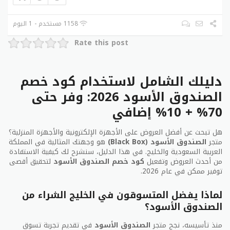
1158 مستخدم - 1 اليوم
Rate this post
دليلك الشامل لاستخدام كود خصم
الصندوق الأسود 2026: وفر حتى
70% + 10% إضافي
هل تبحث عن أفضل العروض على الأجهزة الإلكترونية والأجهزة المنزلية؟
متجر
الصندوق الأسود (Black Box)
هو وجهتك المثالية في المملكة
العربية السعودية والخليج. في هذا الدليل، سنشرح لك كيفية الاستفادة
كوبون خصم الصندوق الأسود
من أحدث العروض وتفعيل
كود خصم الصندوق الأسود
لتحقيق أقصى
توفير ممكن في عام 2026.
من السهل إضافة أكواد خصم الصندوق الأسود لتوفير
المال على طلبك.
لماذا يفضل المتسوقون في الخليج الشراء من
الصندوق الأسود؟
أضف المنتجات إلى سلة التسوق الخاصة بك وتوجه إلى
صفحة الدفع.
منذ تأسيسه، نجح متجر
الصندوق الأسود
في تقديم تجربة تسوق