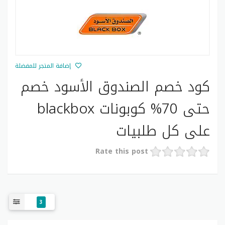
إضافة المتجر للمفضلة
كود خصم الصندوق الأسود خصم
حتى 70% كوبونات blackbox
على كل طلبيات
Rate this post
تسوق الأن الأجهزة المنزلية والإلكترونيات في السعودية
بأفضل الأسعار عبر زيارة موقع الصندوق الأسود تأسست
المتجر في عام 2001 لتزويد العملاء بتجربة تسوق ممتع
3
لشراء للإلكترونيات الاستهلاكية والأجهزة المنزلية.