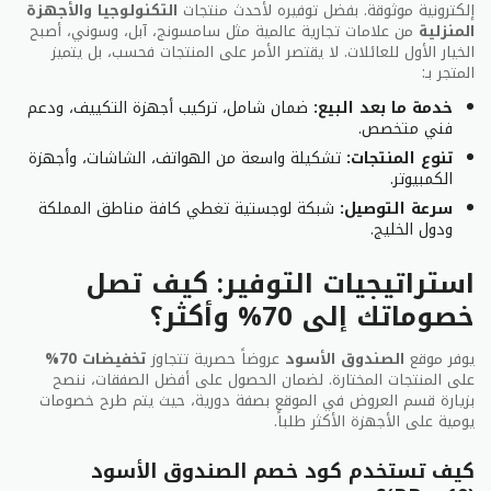
في صفحة ملخص الطلب، سترى مربعًا يشير إلى إدخال
إلكترونية موثوقة. بفضل توفيره لأحدث منتجات
التكنولوجيا والأجهزة
رمز خصم الصندوق الأسود.
المنزلية
من علامات تجارية عالمية مثل سامسونج، آبل، وسوني، أصبح
الخيار الأول للعائلات. لا يقتصر الأمر على المنتجات فحسب، بل يتميز
قم بلصق كود خصم للصندوق الأسود الذي قمت بنسخه
المتجر بـ:
من موقعنا، ثم انقر فوق تطبيق لرؤية الإجمالي الجديد
وقم بدفع.
خدمة ما بعد البيع:
ضمان شامل، تركيب أجهزة التكييف، ودعم
فني متخصص.
تنوع المنتجات:
تشكيلة واسعة من الهواتف، الشاشات، وأجهزة
الكمبيوتر.
ماهي طرق الدفع الموجود على موقع الصندوق
الأسود؟
سرعة التوصيل:
شبكة لوجستية تغطي كافة مناطق المملكة
ودول الخليج.
عند التسوق من متجر الصندوق الأسود يمكنكم الدفع عن
طريق بطاقة الصراف الآلي الدفع مدى او بطاقة الائتمان
استراتيجيات التوفير: كيف تصل
فيزا كارت أو ماستر كارت أو عند طريق الدفع النقدي عند
خصوماتك إلى 70% وأكثر؟
تسليم المشتريات مع احتساب 49 ريال اضافية رسوم هذه
الخدمة خدمة الدفع عند الاستلام داخل الرياض فقط.
يوفر موقع
الصندوق الأسود
عروضاً حصرية تتجاوز
تخفيضات 70%
على المنتجات المختارة. لضمان الحصول على أفضل الصفقات، ننصح
هل موقع صندوق الأسود أمن لاستخدام بطاقة
بزيارة قسم العروض في الموقع بصفة دورية، حيث يتم طرح خصومات
الائتمانية الخاص بي؟
يومية على الأجهزة الأكثر طلباً.
يضمن لكم موقع الصندوق الأسود حماية الكامل لمعلومات
كيف تستخدم كود خصم الصندوق الأسود
بطاقتكم الائتمانية يستخدم أفضل وأحدث تقنيات التشفير