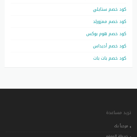
كود خصم ستايلي
كود خصم ممزورلد
كود خصم هوم بوكس
كود خصم أديداس
كود خصم بات بات
تريد مساعدة
مرحباً بك
خريطة الموقع