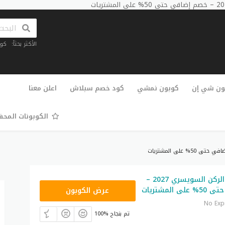
الأكثر بحثاً:
كو
تخطي
إلى
ون شي إن
كوبون نمشي
كود خصم سبلاش
اعلن معنا
المحتوى
الكوبونات المح
كود تخفيض الركن السويسري 2027 –
SC15
المشتريات
عرض الكوبون
No Exp
100% تم بنجاح