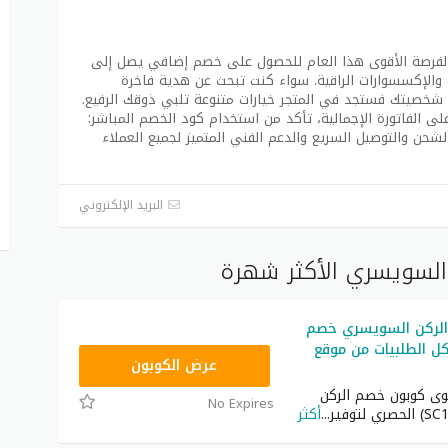
دم لك كود تخفيض الركن السويسري 2027 الفرصة الأقوى هذا العام للحصول على خصم إضافي يصل إلى
 والإكسسوارات الراقية. سواء كنت تبحث عن هدية فاخرة
شخصيتك فستجد في المتجر خيارات متنوعة تلبي ذوقك الرفيع.
 الفاتورة الإجمالية، تأكد من استخدام كود الخصم المباشر:
الشحن والتوصيل السريع والدعم الفني المتميز لجميع العملاء
البريد الإلكتروني
السويسري الأكثر شهرة
لركن السويسري خصم
ل الطلبيات من موقع
SC15
عرض الكوبون
ى كوبون خصم الركن
No Expires
...
أكثر