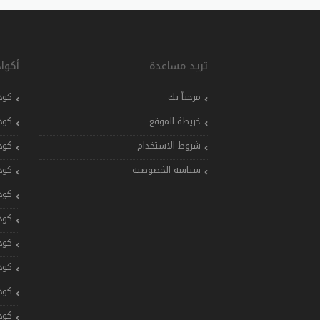
تريد مساعدة
أكوا
مرحباً بك
كود
خريطة الموقع
كود
شروط الاستخدام
كود
سياسة الخصوصية
كود
كود
كود
كود
كود
كود
كود