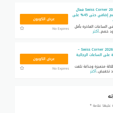
كود خصم Swiss Corner 2026 فعال
وحصري – خصم إضافي حتى 45% على
SC15
عرض الكوبون
قى الساعات الفاخرة بأقل
No Expires
ود خصم
...
أكثر
كود تخفيض Swiss Corner 2026 –
على الساعات الرجالية
SC15
عرض الكوبون
الة متميزة وجذابة تلفت
No Expires
ود تخفيض
...
أكثر
ته
ة عليها علامة
*