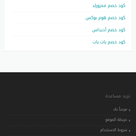
كود خصم ممزورلد
كود خصم هوم بوكس
كود خصم أديداس
كود خصم بات بات
تريد مساعدة
مرحباً بك
خريطة الموقع
شروط الاستخدام