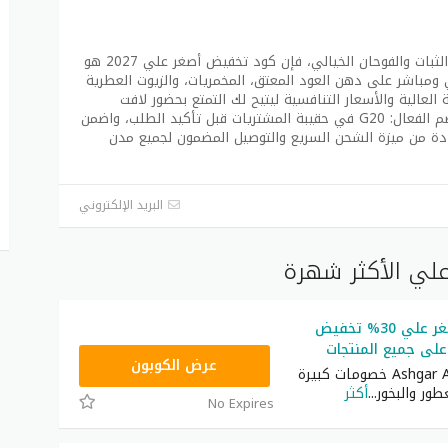
إذا كنت من عشاق التميز والروائح التراثية ذات الثبات والفوحان الخيالي، فإن كود تخفيض أصغر علي 2027 هو
ية للحصول على خصم 20% إضافي ومباشر على دهن العود المعتق، المخمريات، والزيوت العطرية
 العالية والأسعار التنافسية ليتيح لك التمتع بحضور لافت
وجذاب طوال اليوم. سارع الآن بتفعيل كود الخصم الفعال: G20 في حقيبة المشتريات قبل تأكيد الطلب، واضمن
تفادة من ميزة الشحن السريع والتوصيل المضمون لجميع مدن
البريد الإلكتروني
لي الأكثر شهرة
كود خصم اصغر علي 30% تخفيض
لى جميع المنتجات
G20
عرض الكوبون
تقدم عطور Ashgar Ali خصومات كبيرة
ور والبخور
...
أكثر
No Expires