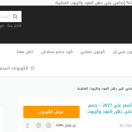
الأكثر بحثاً:
كو
تخطي
إلى
ون شي إن
كوبون نمشي
كود خصم سبلاش
اعلن معنا
المحتوى
الكوبونات المح
كود تخفيض أصغر علي 2027 – خصم
G20
على دهن العود والزيوت
عرض الكوبون
No Exp
100% تم بنجاح