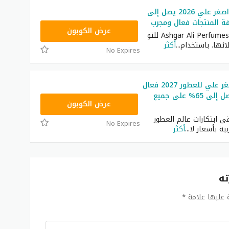
كوبون خصم اصغر علي 2026 يصل إلى
G20
عرض الكوبون
أصدرت شركة Ashgar Ali Perfumes للتو
ائها. باستخدام
...
أكثر
No Expires
كود خصم أصغر علي للعطور 2027 فعال
– خصومات تصل إلى 65% على جميع
G20
عرض الكوبون
قى ابتكارات عالم العطور
No Expires
ية بأسعار لا
...
أكثر
ته
ة عليها علامة
*