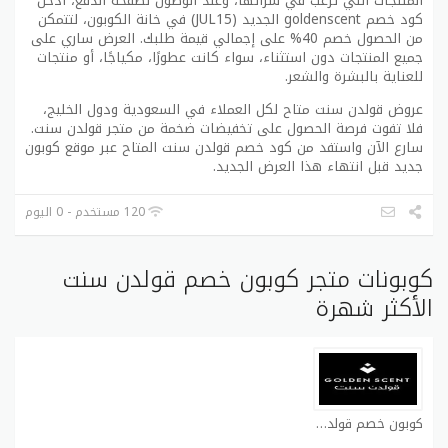
المنتجات التي ترغب في شرائها، وعند الوصول لصفحة الدفع، أدخل
كود خصم goldenscent الجديد (JUL15) في خانة الكوبون، لتتمكن
من الحصول خصم 40% على إجمالي قيمة طلبك. العرض ساري على
جميع المنتجات دون استثناء، سواء كانت عطورًا، مكياجًا، أو منتجات
للعناية بالبشرة والشعر.
عروض قولدن سنت متاح لكل العملاء في السعودية ودول الخليج،
فلا تفوت فرصة الحصول على تخفيضات ضخمة من متجر قولدن سنت.
سارع الآن واستفد من كود خصم قولدن سنت المتاح عبر موقع كوبون
جديد قبل انتهاء هذا العرض الجديد.
120 مستخدم - 0 اليوم
كوبونات متجر كوبون خصم قولدن سنت
الأكثر شهرة
كوبون خصم قولدن سنت كوبون