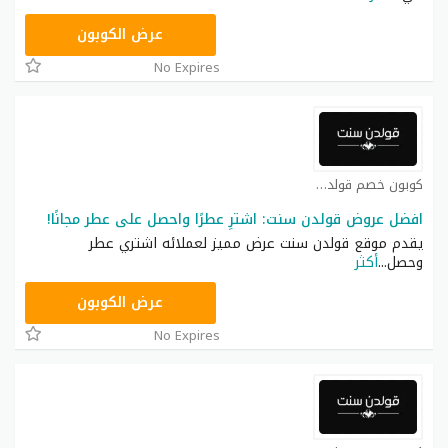
JUL15
عرض الكوبون
No Expires
كوبون خصم قولدن سنت كوبون
افضل عروض قولدن سنت: اشترِ عطرًا واحصل على عطر مجانًا!
يقدم موقع قولدن سنت عرض مميز لعملائه اشتري عطر
وحصل
...
أكثر
JUL15
عرض الكوبون
No Expires