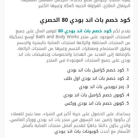
البرتقال الطازج، الفراولة الجنيه كعكة وغيرها الكثير.
كود خصم باث اند بودي 80 الحصري
يقدم لكم
كود خصم باث اند بودي 80
لتوفير المال على جميع
المنتجات الموجود على متجر Bath and Body Works أوسع تشكيلة
من المنتجات المختلفة والرائعة لمنتجات العناية بالبشرة والجسم
وطرق الاستحمام ومعطرات الجسم وغيرها من المنتجات الرائعة،
بالإضافة إلى العديد من الهدايا والخصومات وتخفيضات باث اند
بودي على جميع المنتجات الموجودة في المتجر.
كود خصم كراميل باث اند بودي
كود خصم باث اند بودي اول طلب
رمز ترويجي باث اند بودي
كوبون خصم كراميل باث اند بودي
كوبون خصم باث اند بودي وركس
يساعدك على الحصول على حرية أكبر في الشراء، مما يتيح للعملاء
أن يكونوا راضين عند التسوق في متجر باث اند بودي ووركز العالمي،
والذي يكون دائمًا جاهزًا لتقديم أفضل منتجات العناية بأفضل
الأسعار مع أحدث
كوبونات باث اند بودي
.