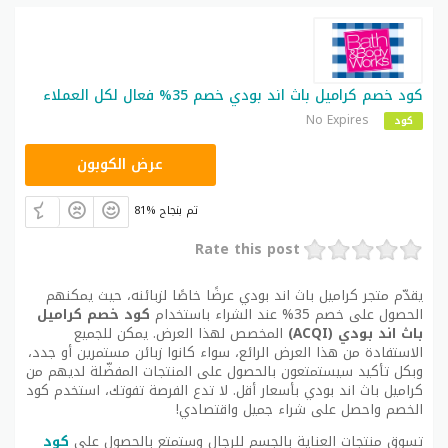
كود خصم كراميل باث اند بودي خصم 35% فعال لكل العملاء
No Expires
كود
ACQI
عرض الكوبون
81% تم بنجاح
Rate this post
يقدّم متجر كراميل باث اند بودي عرضًا خاصًا لزبائنه، حيث يمكنهم
الحصول على خصم 35% عند الشراء باستخدام
كود خصم كراميل
باث اند بودي (ACQI)
المخصص لهذا العرض. يمكن للجميع
الاستفادة من هذا العرض الرائع، سواء كانوا زبائن مستمرين أو جدد،
وبكل تأكيد سيستمتعون بالحصول على المنتجات المفضّلة لديهم من
كراميل باث اند بودي بأسعار أقل. لا تدع الفرصة تفوتك، استخدم كود
الخصم واحصل على شراء جميل واقتصادي!
تسوق منتجات العناية بالجسم للرجال وستمتع بالحصول على
كود