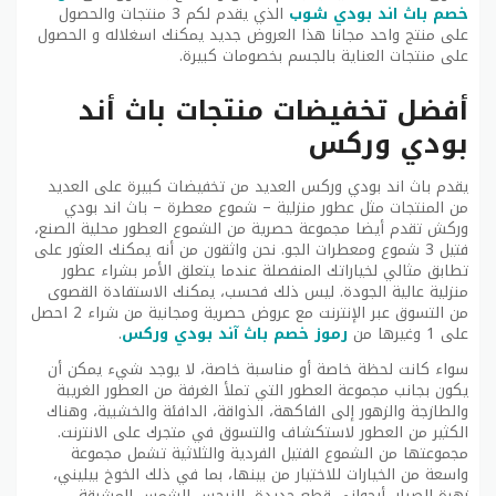
خصم باث اند بودي شوب
الذي يقدم لكم 3 منتجات والحصول
على منتج واحد مجانا هذا العروض جديد يمكنك اسغلاله و الحصول
على منتجات العناية بالجسم بخصومات كبيرة.
أفضل تخفيضات منتجات باث أند
بودي وركس
يقدم باث اند بودي وركس العديد من تخفيضات كبيرة على العديد
من المنتجات مثل عطور منزلية – شموع معطرة – باث اند بودي
وركش تقدم أيضا مجموعة حصرية من الشموع العطور محلية الصنع،
فتيل 3 شموع ومعطرات الجو. نحن واثقون من أنه يمكنك العثور على
تطابق مثالي لخياراتك المنفصلة عندما يتعلق الأمر بشراء عطور
منزلية عالية الجودة. ليس ذلك فحسب، يمكنك الاستفادة القصوى
من التسوق عبر الإنترنت مع عروض حصرية ومجانية من شراء 2 احصل
على 1 وغيرها من
رموز خصم باث آند بودي
وركس
.
سواء كانت لحظة خاصة أو مناسبة خاصة، لا يوجد شيء يمكن أن
يكون بجانب مجموعة العطور التي تملأ الغرفة من العطور الغريبة
والطازجة والزهور إلى الفاكهة، الذواقة، الدافئة والخشبية، وهناك
الكثير من العطور لاستكشاف والتسوق في متجرك على الانترنت.
مجموعتها من الشموع الفتيل الفردية والثلاثية تشمل مجموعة
واسعة من الخيارات للاختيار من بينها، بما في ذلك الخوخ بيليني،
زهرة الصبار، أرجواني قطع جديدة، النرجس الشمس المشرقة،