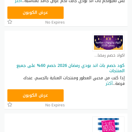
بس لعيونكم باث اند بودي جابت لكم عرض جامد بمناسبة
...
أكثر
ACQI
عرض الكوبون
No Expires
اكواد خصم رمضان كوبون
كود خصم باث اند بودي رمضان 2026 خصم 60% على جميع
المنتجات
إذا كنت من محبي العطور ومنتجات العناية بالجسم، عندك
فرصة
...
أكثر
A77H
عرض الكوبون
No Expires