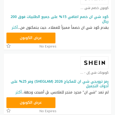
كوبون خصم شي ان كوبون
كود شي ان خصم اضافي 15% على جميع الطلبيات فوق 200
ريال
يقدم كود شي ان خصماً مميزاً للعملاء، حيث يتمكنون من
...
أكثر
NNN
عرض الكوبون
No Expires
كوبونات شي إن - Shein coupon كوبون
رمز ترويجي شي ان للمكياج 2026 (SHEGLAM) وفر 25% على
أدوات التجميل
لم تعد "شي ان" مجرد متجر للملابس، بل أصبحت وجهة
...
أكثر
NNN
عرض الكوبون
No Expires