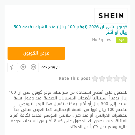
كوبون شي ان 2026 (توفير 100 ريال) عند الشراء بقيمة 500
ريال أو أكثر
No Expires
كود
NNN
عرض الكوبون
99% تم بنجاح
Rate this post
للحصول على أقصى استفادة من ميزانيتك، يوفر كوبون شي ان 100
ريال توفيراً استثنائياً لأصحاب المشتريات الضخمة. عند وصول قيمة
سلتك إلى 500 ريال أو أكثر، يمكنك تفعيل هذا الرمز الترويجي
لتخصم 100 ريال فوراً من القيمة الإجمالية. هذا العرض مثالي جداً
لتجهيزات العرائس، أو عند شراء ملابس الموسم الجديد لكافة أفراد
العائلة، حيث يضمن لك الحصول على كمية أكبر من المنتجات بجودة
عالية وسعر يقل كثيراً عن المعتاد.