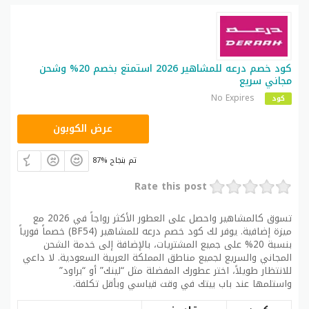
كود خصم درعه للمشاهير 2026 استمتع بخصم 20% وشحن
مجاني سريع
No Expires
كود
BF54
عرض الكوبون
87% تم بنجاح
Rate this post
تسوق كالمشاهير واحصل على العطور الأكثر رواجاً في 2026 مع
ميزة إضافية. يوفر لك كود خصم درعه للمشاهير (BF54) خصماً فورياً
بنسبة 20% على جميع المشتريات، بالإضافة إلى خدمة الشحن
المجاني والسريع لجميع مناطق المملكة العربية السعودية. لا داعي
للانتظار طويلاً، اختر عطورك المفضلة مثل “لينك” أو “براود”
واستلمها عند باب بيتك في وقت قياسي وبأقل تكلفة.