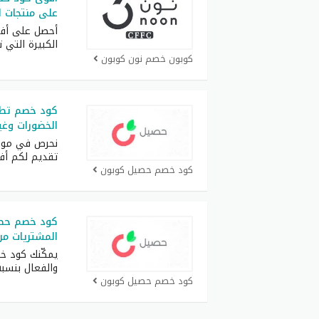
على منتجات ال
أحصل على أف
الكبيرة التي 
كوبون خصم نون كوبون
كود خصم تطب
الخضورات وغي
نحرص في موقع
تقديم لكم أف
كود خصم حصيل كوبون
المشتريات من seel
والفعال بنسبة 100٪ 
كود خصم حصيل كوبون