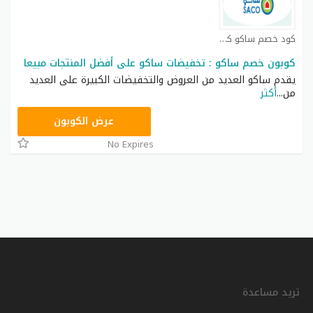
كود خصم ساكو كوبون
كوبون خصم ساكو : تخفيضات ساكو على أفضل المنتجات مبيعا
يقدم ساكو العديد من العروض والتخفيضات الكبيرة على العديد
من
...
أكثر
P92
عرض الكوبون
No Expires
تريد مساعدة