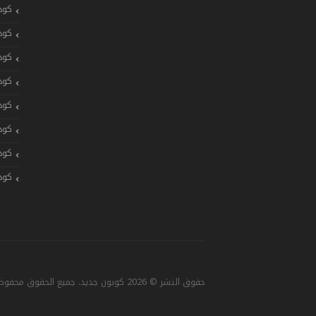
كود
كود
كود
كود
كود
كود
كود
كود
حقوق النشر © 2026 كوبون جديد. جميع الحقوق محفوظة. تصميم