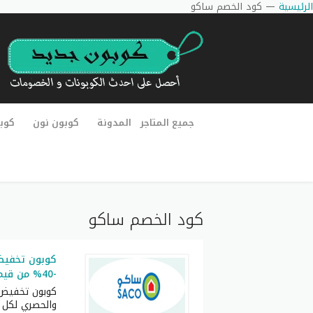
الرئيسية
—
كود الخصم ساكو
جميع المتاجر
المدونة
كوبون نون
كوب
كود الخصم ساكو
كوبون تخفي
-40% من قيمة الطلبية من متجر Saco
والحصري لكل ا