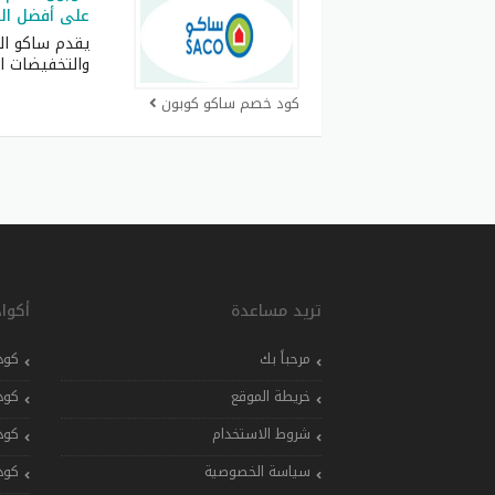
على أفضل الم
يقدم ساكو ال
والتخفيضات ال
كود خصم ساكو كوبون
تريد مساعدة
أكوا
مرحباً بك
كود
خريطة الموقع
كود
شروط الاستخدام
كود
سياسة الخصوصية
كود