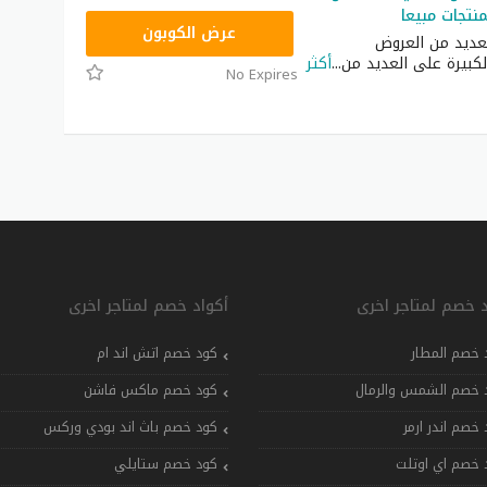
نتجات مبيعا
P92
عرض الكوبون
عديد من العروض
كبيرة على العديد من
...
أكثر
No Expires
د خصم لمتاجر اخرى
أكواد خصم لمتاجر اخرى
 خصم المطار
كود خصم اتش اند ام
 خصم الشمس والرمال
كود خصم ماكس فاشن
 خصم اندر ارمر
كود خصم باث اند بودي وركس
 خصم اي اوتلت
كود خصم ستايلي