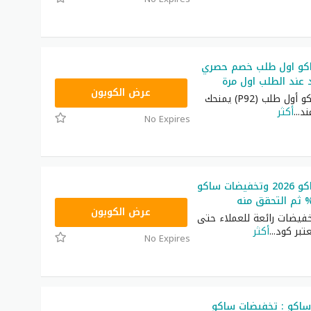
كو اول طلب خصم حصري
 عند الطلب اول مرة
P92
عرض الكوبون
كود خصم ساكو أول طلب (P92) يمنحك
د
...
أكثر
No Expires
كود خصم ساكو 2026 وتخفيضات ساكو
P92
عرض الكوبون
فيضات رائعة للعملاء حتى
...
أكثر
No Expires
اكو : تخفيضات ساكو