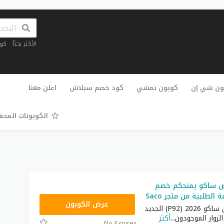
الأكثر بحثاً:
كو
تخطي
إلى
ون شي إن
كوبون نمشي
كود خصم سبلاش
اعلن معنا
المحتوى
الكوبونات المح
ض ساكو يمنحكم خصم
P92
عرض الكوبون
كوبون تخفيض ساكو 2026 (P92) الجديد
لزوار الموجودون
...
أكثر
No Expires