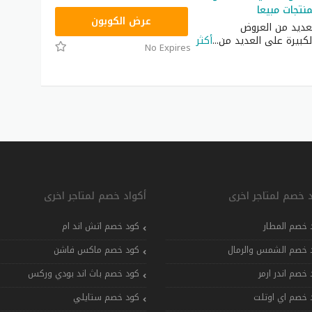
نتجات مبيعا
P92
عرض الكوبون
عديد من العروض
كبيرة على العديد من
...
أكثر
No Expires
د خصم لمتاجر اخرى
أكواد خصم لمتاجر اخرى
 خصم المطار
كود خصم اتش اند ام
 خصم الشمس والرمال
كود خصم ماكس فاشن
 خصم اندر ارمر
كود خصم باث اند بودي وركس
 خصم اي اوتلت
كود خصم ستايلي