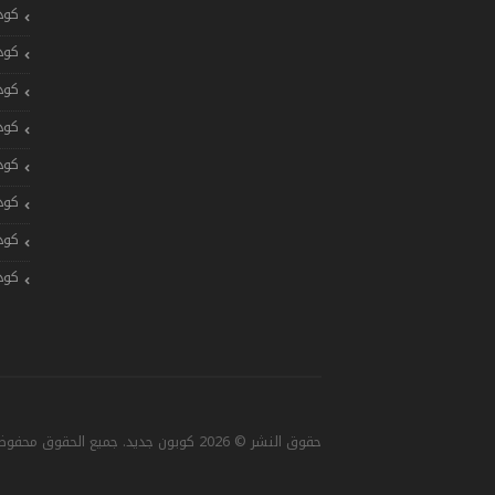
كود
كود
كود
كود
كود
كود
كود
كود
حقوق النشر © 2026 كوبون جديد. جميع الحقوق محفوظة. تصميم