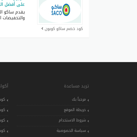
على أفضل الم
يقدم ساكو ال
والتخفيضات ال
كود خصم ساكو كوبون
تريد مساعدة
أكوا
مرحباً بك
كود
خريطة الموقع
كود
شروط الاستخدام
كود
سياسة الخصوصية
كود