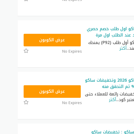
كو اول طلب خصم حصري
 عند الطلب اول مرة
P92
عرض الكوبون
كود خصم ساكو أول طلب (P92) يمنحك
د
...
أكثر
No Expires
كود خصم ساكو 2026 وتخفيضات ساكو
P92
عرض الكوبون
فيضات رائعة للعملاء حتى
...
أكثر
No Expires
اكو : تخفيضات ساكو