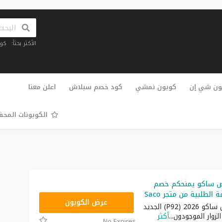
الأكثر بحثاً:
كو
تخطي
إلى
ون شي إن
كوبون نمشي
كود خصم سبلاش
اعلن معنا
المحتوى
الكوبونات المح
ض ساكو يمنحكم خصم
P92
عرض الكوبون
كوبون تخفيض ساكو 2026 (P92) الجديد
لزوار الموجودون
...
أكثر
No Expires