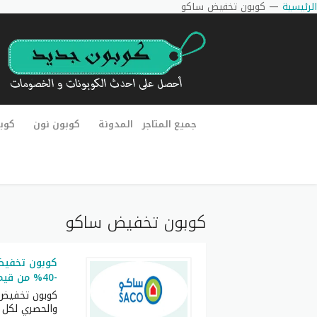
الرئيسية
—
كوبون تخفيض ساكو
جميع المتاجر
المدونة
كوبون نون
كوب
كوبون تخفيض ساكو
كوبون تخفي
-40% من قيمة الطلبية من متجر Saco
والحصري لكل ا