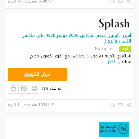
6648 مستخدم - 0 اليوم
أقوى كوبون خصم سبلاش 2026 توفير 20% على ملابس
النساء والرجال
No Expires
كود
استمتع بتجربة تسوق لا تضاهى مع أقوى كوبون خصم
سبلاش
...
أكثر
JRK
عرض الكوبون
78% تم بنجاح
10394 مستخدم - 1 اليوم