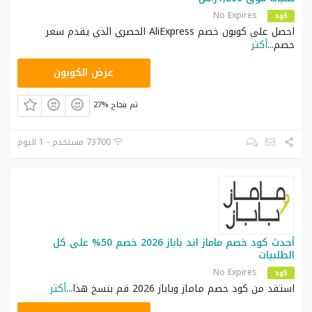
No Expires
كود
احصل على كوبون خصم AliExpress الحصري الذي يقدم سعر
خصم
...
أكثر
FSGCC36
عرض الكوبون
27% تم بنجاح
73700 مستخدم - 1 اليوم
أحدث كود خصم ماماز اند باباز 2026 خصم 50% على كل
الطلبيات
No Expires
كود
استفد من كود خصم ماماز وباباز 2026 قم بنسخ هذا
...
أكثر