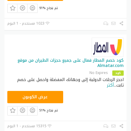
حصري
LZB22
فوغاكلوسيت
91% تم بنجاح
كود خصم موقع
خصم إضافي
AA33
مكياجي
1023 مستخدم - 1 اليوم
كود خصم علي
حصري
BNAN21
اكسبريس
خصم إضافي
MH154
كود خصم كارديال
حصري
DCM097KF
كود خصم ايوا
كود خصم المطار فعال على جميع حجزات الطيران من موقع
خصم إضافي
DC91
كود خصم أوتلت
Almatar.com
No Expires
حصري
SHSH5
كود خصم نعومي
كود
احجز الرحلات الدولية إلى وجهاتك المفضلة واحصل على خصم
ثابت
...
أكثر
ARA23
عرض الكوبون
51% تم بنجاح
15315 مستخدم - 1 اليوم