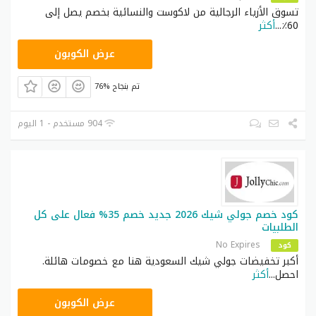
تسوق الأزياء الرجالية من لاكوست والنسائية بخصم يصل إلى
خصم إضافي
MS67
كود خصم قصر الاواني
60٪
...
أكثر
كود خصم ريفولي
RVS54
شوب
GET10
عرض الكوبون
كود خصم
حصري
SW40
76% تم بنجاح
سواروفسكي
كود خصم مفارش
خصم إضافي
MZ31
904 مستخدم - 1 اليوم
الحبيب
حصري
MB69
كود خصم كرز لنن
خصم إضافي
Z4
كود خصم زافول
كود خصم باث اند
حصري
M706
بودي
كود خصم جولي شيك 2026 جديد خصم 35% فعال على كل
الطلبيات
خصم إضافي
sm39
كود خصم سارة مارت
No Expires
كود
حصري
AC409
كود خصم فورديل
أكبر تخفيضات جولي شيك السعودية هنا مع خصومات هائلة.
احصل
...
أكثر
خصم إضافي
SG366
كود خصم سبلاش
JLC32
عرض الكوبون
كود خصم