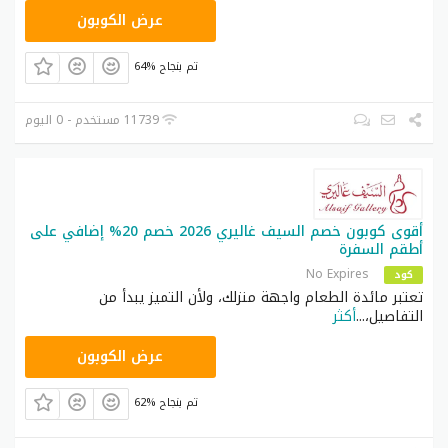
A094
عرض الكوبون
64% تم بنجاح
11739 مستخدم - 0 اليوم
أقوى كوبون خصم السيف غاليري 2026 خصم 20% إضافي على
أطقم السفرة
No Expires
كود
تعتبر مائدة الطعام واجهة منزلك، ولأن التميز يبدأ من
التفاصيل،
...
أكثر
AED
عرض الكوبون
62% تم بنجاح