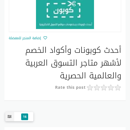
إضافة المتجر للمفضلة
أحدث كوبونات وأكواد الخصم
لأشهر متاجر التسوق العربية
والعالمية الحصرية
Rate this post
حالة الكوبون
رمز الكود
اسم كود الخصم
حصري
CTV77A
كود خصم سيتروس
16
حصري
AAC094
كود خصم أديداس