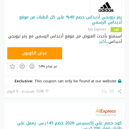
رمز ترويجي أديداس خصم 40% على كل الطبات من موقع
أديداس الرسمي
No Expires
كود
استمتع بأحدث العروض من موقع أديداس الرسمي مع رمز ترويجي
أديداس
...
أكثر
RAN123
عرض الكوبون
54% تم بنجاح
Exclusive:
This coupon can only be found at our website.
7206 مستخدم - 0 اليوم
كود خصم علي إكسبريس 2026 خصم 145ر.س. يعمل على
طلبات فوق 1,200ر.س